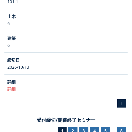
101-1
6
6
2026/10/13
詳細
1
受付締切/開催終了セミナー
1
2
3
4
5
8
...