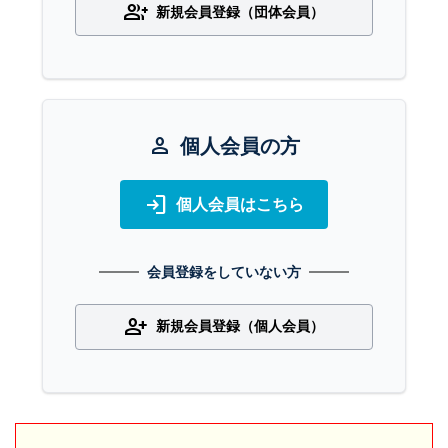
group_add
新規会員登録（団体会員）
person
個人会員の方
login
個人会員はこちら
会員登録をしていない方
person_add
新規会員登録（個人会員）