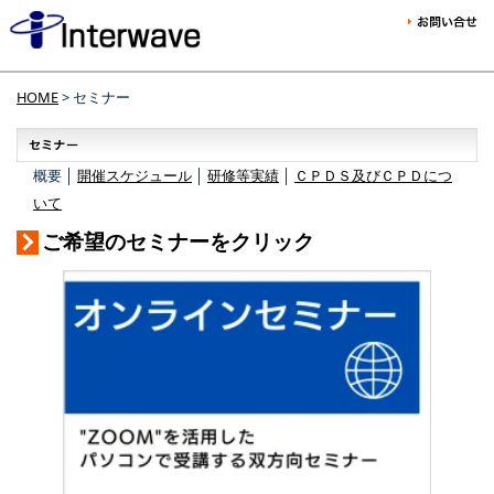
HOME
> セミナー
概要 │
開催スケジュール
│
研修等実績
│
ＣＰＤＳ及びＣＰＤにつ
いて
ご希望のセミナーをクリック