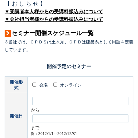
【 お し ら せ 】
▼受講者本人様からの受講料振込みについて
▼会社担当者様からの受講料振込みについて
セミナー開催スケジュール一覧
※当社では、ＣＰＤＳは土木系、ＣＰＤは建築系として用語を定義
しています。
開催予定のセミナー
開催形
会場
オンライン
式
から
開催日
まで
例：2012/1/1～2012/12/31