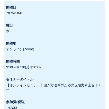
2026/10/8
木
オンライン(Zoom)
9:30～16:30(受付9:00)
【オンラインセミナー】働き方改革のための現場力向上セミナ
ー
14,300