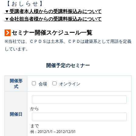
【 お し ら せ 】
▼受講者本人様からの受講料振込みについて
▼会社担当者様からの受講料振込みについて
セミナー開催スケジュール一覧
※当社では、ＣＰＤＳは土木系、ＣＰＤは建築系として用語を定義
しています。
開催予定のセミナー
開催形
会場
オンライン
式
から
開催日
まで
例：2012/1/1～2012/12/31