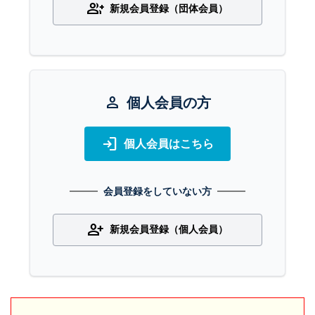
group_add
新規会員登録（団体会員）
person
個人会員の方
login
個人会員はこちら
会員登録をしていない方
person_add
新規会員登録（個人会員）