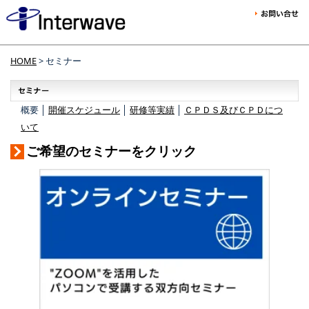
HOME
> セミナー
概要 │
開催スケジュール
│
研修等実績
│
ＣＰＤＳ及びＣＰＤにつ
いて
ご希望のセミナーをクリック