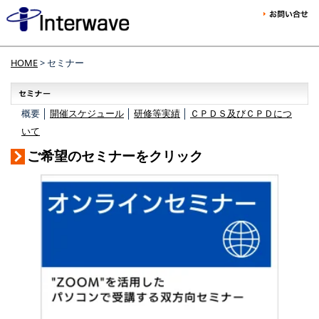
HOME
> セミナー
概要 │
開催スケジュール
│
研修等実績
│
ＣＰＤＳ及びＣＰＤにつ
いて
ご希望のセミナーをクリック