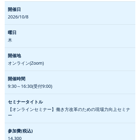
2026/10/8
木
オンライン(Zoom)
9:30～16:30(受付9:00)
【オンラインセミナー】働き方改革のための現場力向上セミナ
ー
14,300