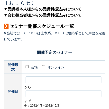
【 お し ら せ 】
▼受講者本人様からの受講料振込みについて
▼会社担当者様からの受講料振込みについて
セミナー開催スケジュール一覧
※当社では、ＣＰＤＳは土木系、ＣＰＤは建築系として用語を定義
しています。
開催予定のセミナー
開催形
会場
オンライン
式
から
開催日
まで
例：2012/1/1～2012/12/31