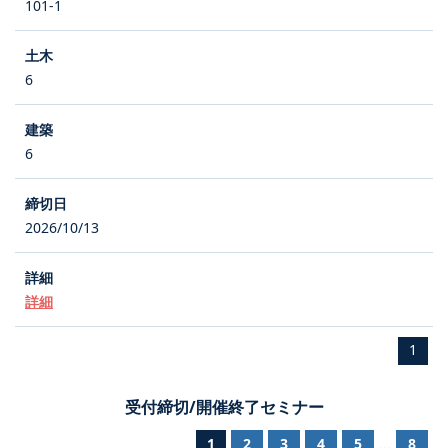
101-1
6
6
2026/10/13
詳細
1
受付締切/開催終了セミナー
1
2
3
4
5
8
...