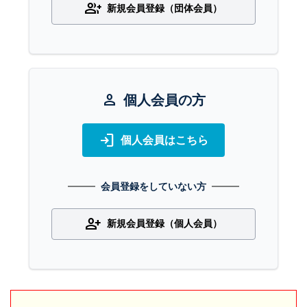
group_add
新規会員登録（団体会員）
person
個人会員の方
login
個人会員はこちら
会員登録をしていない方
person_add
新規会員登録（個人会員）