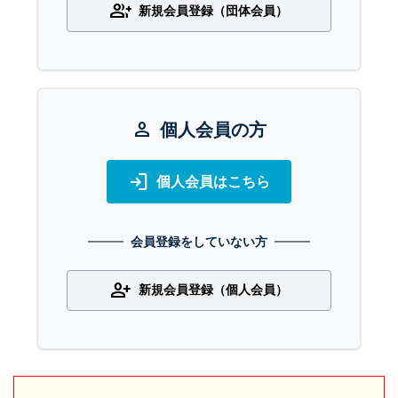
group_add
新規会員登録（団体会員）
person
個人会員の方
login
個人会員はこちら
会員登録をしていない方
person_add
新規会員登録（個人会員）