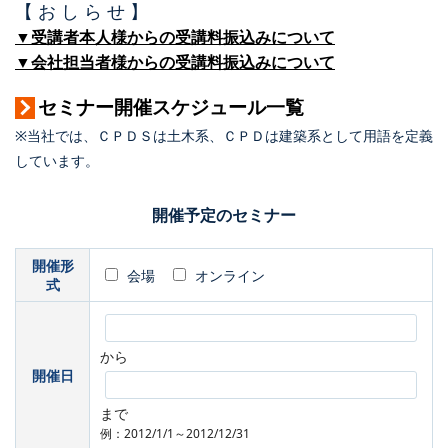
【 お し ら せ 】
▼受講者本人様からの受講料振込みについて
▼会社担当者様からの受講料振込みについて
セミナー開催スケジュール一覧
※当社では、ＣＰＤＳは土木系、ＣＰＤは建築系として用語を定義
しています。
開催予定のセミナー
開催形
会場
オンライン
式
から
開催日
まで
例：2012/1/1～2012/12/31