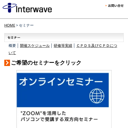
HOME
> セミナー
概要 │
開催スケジュール
│
研修等実績
│
ＣＰＤＳ及びＣＰＤにつ
いて
ご希望のセミナーをクリック