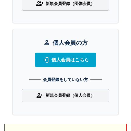
group_add
新規会員登録（団体会員）
person
個人会員の方
login
個人会員はこちら
会員登録をしていない方
person_add
新規会員登録（個人会員）