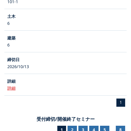
101-1
6
6
2026/10/13
詳細
1
受付締切/開催終了セミナー
1
2
3
4
5
8
...