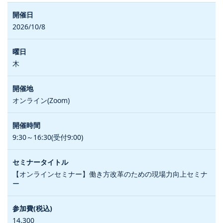
2026/10/8
木
オンライン(Zoom)
9:30～16:30(受付9:00)
【オンラインセミナー】働き方改革のための現場力向上セミナ
ー
14,300