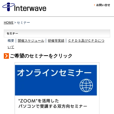
HOME
> セミナー
概要 │
開催スケジュール
│
研修等実績
│
ＣＰＤＳ及びＣＰＤにつ
いて
ご希望のセミナーをクリック