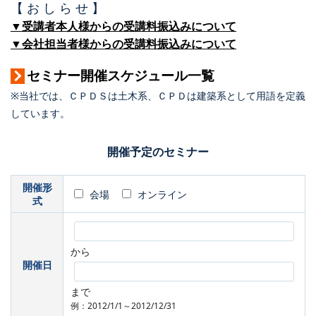
【 お し ら せ 】
▼受講者本人様からの受講料振込みについて
▼会社担当者様からの受講料振込みについて
セミナー開催スケジュール一覧
※当社では、ＣＰＤＳは土木系、ＣＰＤは建築系として用語を定義
しています。
開催予定のセミナー
開催形
会場
オンライン
式
から
開催日
まで
例：2012/1/1～2012/12/31