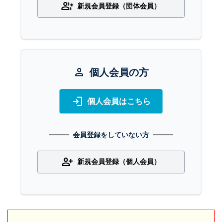
group_add
新規会員登録（団体会員）
person
個人会員の方
login
個人会員はこちら
会員登録をしていない方
person_add
新規会員登録（個人会員）