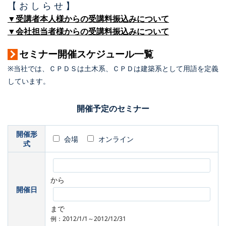
【 お し ら せ 】
▼受講者本人様からの受講料振込みについて
▼会社担当者様からの受講料振込みについて
セミナー開催スケジュール一覧
※当社では、ＣＰＤＳは土木系、ＣＰＤは建築系として用語を定義
しています。
開催予定のセミナー
開催形
会場
オンライン
式
から
開催日
まで
例：2012/1/1～2012/12/31