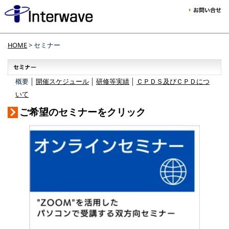
HOME
> セミナー
概要 │
開催スケジュール
│
研修等実績
│
ＣＰＤＳ及びＣＰＤにつ
いて
ご希望のセミナーをクリック