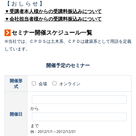
【 お し ら せ 】
▼受講者本人様からの受講料振込みについて
▼会社担当者様からの受講料振込みについて
セミナー開催スケジュール一覧
※当社では、ＣＰＤＳは土木系、ＣＰＤは建築系として用語を定義
しています。
開催予定のセミナー
開催形
会場
オンライン
式
から
開催日
まで
例：2012/1/1～2012/12/31