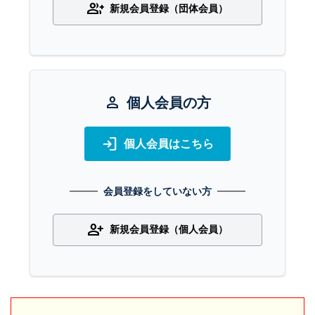
group_add
新規会員登録（団体会員）
person
個人会員の方
login
個人会員はこちら
会員登録をしていない方
person_add
新規会員登録（個人会員）