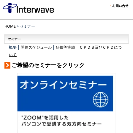
HOME
> セミナー
概要 │
開催スケジュール
│
研修等実績
│
ＣＰＤＳ及びＣＰＤにつ
いて
ご希望のセミナーをクリック