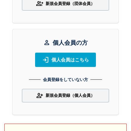
group_add
新規会員登録（団体会員）
person
個人会員の方
login
個人会員はこちら
会員登録をしていない方
person_add
新規会員登録（個人会員）