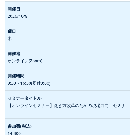
2026/10/8
木
オンライン(Zoom)
9:30～16:30(受付9:00)
【オンラインセミナー】働き方改革のための現場力向上セミナ
ー
14,300