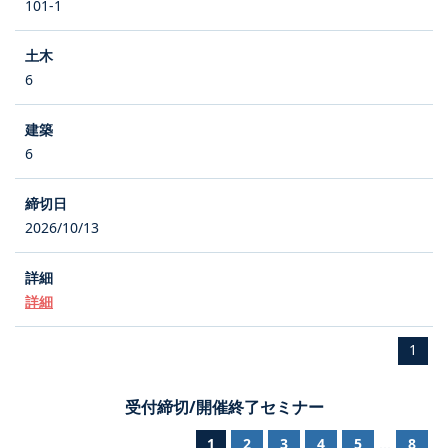
101-1
6
6
2026/10/13
詳細
1
受付締切/開催終了セミナー
1
2
3
4
5
8
...