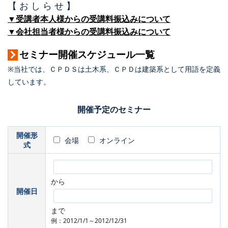
【 お し ら せ 】
▼受講者本人様からの受講料振込みについて
▼会社担当者様からの受講料振込みについて
セミナー開催スケジュール一覧
※当社では、ＣＰＤＳは土木系、ＣＰＤは建築系として用語を定義
しています。
開催予定のセミナー
開催形
会場
オンライン
式
から
開催日
まで
例：2012/1/1～2012/12/31