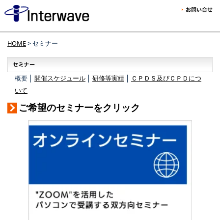
HOME
> セミナー
概要 │
開催スケジュール
│
研修等実績
│
ＣＰＤＳ及びＣＰＤにつ
いて
ご希望のセミナーをクリック