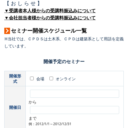
【 お し ら せ 】
▼受講者本人様からの受講料振込みについて
▼会社担当者様からの受講料振込みについて
セミナー開催スケジュール一覧
※当社では、ＣＰＤＳは土木系、ＣＰＤは建築系として用語を定義
しています。
開催予定のセミナー
開催形
会場
オンライン
式
から
開催日
まで
例：2012/1/1～2012/12/31