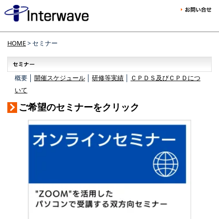
HOME
> セミナー
概要 │
開催スケジュール
│
研修等実績
│
ＣＰＤＳ及びＣＰＤにつ
いて
ご希望のセミナーをクリック