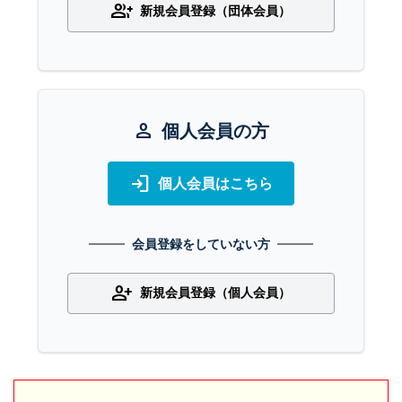
group_add
新規会員登録（団体会員）
person
個人会員の方
login
個人会員はこちら
会員登録をしていない方
person_add
新規会員登録（個人会員）