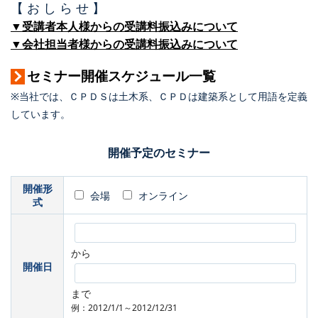
【 お し ら せ 】
▼受講者本人様からの受講料振込みについて
▼会社担当者様からの受講料振込みについて
セミナー開催スケジュール一覧
※当社では、ＣＰＤＳは土木系、ＣＰＤは建築系として用語を定義
しています。
開催予定のセミナー
開催形
会場
オンライン
式
から
開催日
まで
例：2012/1/1～2012/12/31