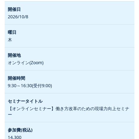
2026/10/8
木
オンライン(Zoom)
9:30～16:30(受付9:00)
【オンラインセミナー】働き方改革のための現場力向上セミナ
ー
14,300