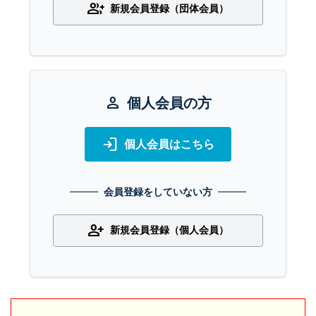
group_add
新規会員登録（団体会員）
person
個人会員の方
login
個人会員はこちら
会員登録をしていない方
person_add
新規会員登録（個人会員）