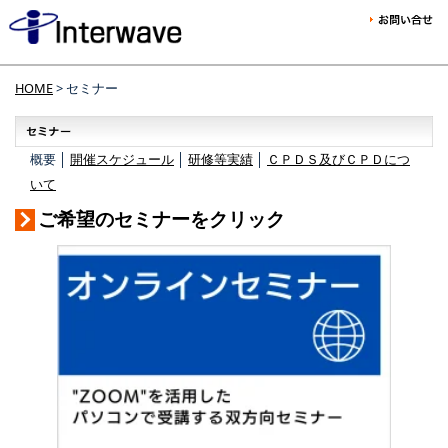
HOME
> セミナー
概要 │
開催スケジュール
│
研修等実績
│
ＣＰＤＳ及びＣＰＤにつ
いて
ご希望のセミナーをクリック