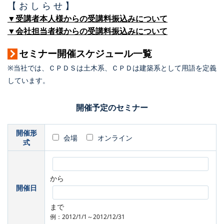
【 お し ら せ 】
▼受講者本人様からの受講料振込みについて
▼会社担当者様からの受講料振込みについて
セミナー開催スケジュール一覧
※当社では、ＣＰＤＳは土木系、ＣＰＤは建築系として用語を定義
しています。
開催予定のセミナー
開催形
会場
オンライン
式
から
開催日
まで
例：2012/1/1～2012/12/31