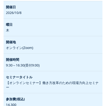
2026/10/8
木
オンライン(Zoom)
9:30～16:30(受付9:00)
【オンラインセミナー】働き方改革のための現場力向上セミナ
ー
14,300