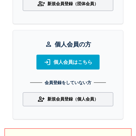
group_add
新規会員登録（団体会員）
person
個人会員の方
login
個人会員はこちら
会員登録をしていない方
person_add
新規会員登録（個人会員）