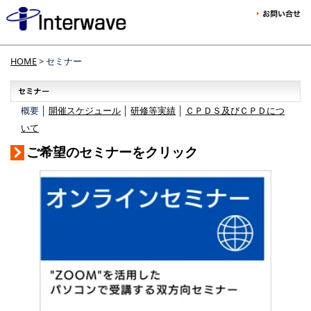
HOME
> セミナー
概要 │
開催スケジュール
│
研修等実績
│
ＣＰＤＳ及びＣＰＤにつ
いて
ご希望のセミナーをクリック