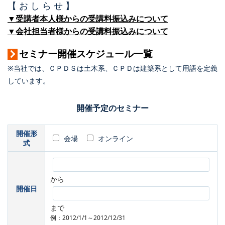
【 お し ら せ 】
▼受講者本人様からの受講料振込みについて
▼会社担当者様からの受講料振込みについて
セミナー開催スケジュール一覧
※当社では、ＣＰＤＳは土木系、ＣＰＤは建築系として用語を定義
しています。
開催予定のセミナー
開催形
会場
オンライン
式
から
開催日
まで
例：2012/1/1～2012/12/31