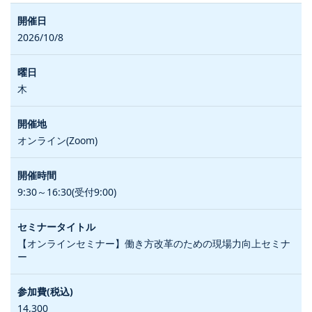
2026/10/8
木
オンライン(Zoom)
9:30～16:30(受付9:00)
【オンラインセミナー】働き方改革のための現場力向上セミナ
ー
14,300