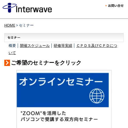
HOME
> セミナー
概要 │
開催スケジュール
│
研修等実績
│
ＣＰＤＳ及びＣＰＤにつ
いて
ご希望のセミナーをクリック