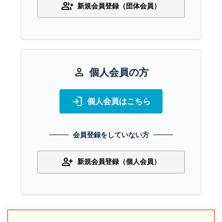
group_add
新規会員登録（団体会員）
person
個人会員の方
login
個人会員はこちら
会員登録をしていない方
person_add
新規会員登録（個人会員）