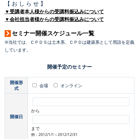
【 お し ら せ 】
▼受講者本人様からの受講料振込みについて
▼会社担当者様からの受講料振込みについて
セミナー開催スケジュール一覧
※当社では、ＣＰＤＳは土木系、ＣＰＤは建築系として用語を定義
しています。
開催予定のセミナー
開催形
会場
オンライン
式
から
開催日
まで
例：2012/1/1～2012/12/31