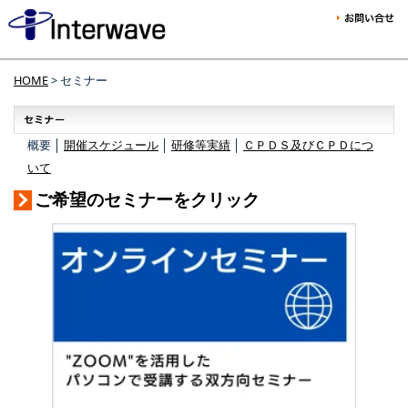
HOME
> セミナー
概要 │
開催スケジュール
│
研修等実績
│
ＣＰＤＳ及びＣＰＤにつ
いて
ご希望のセミナーをクリック