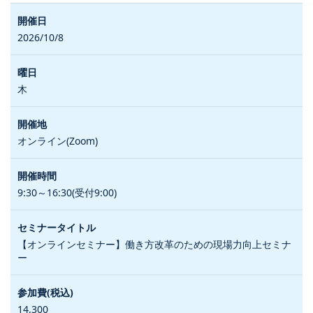
2026/10/8
木
オンライン(Zoom)
9:30～16:30(受付9:00)
【オンラインセミナー】働き方改革のための現場力向上セミナ
ー
14,300