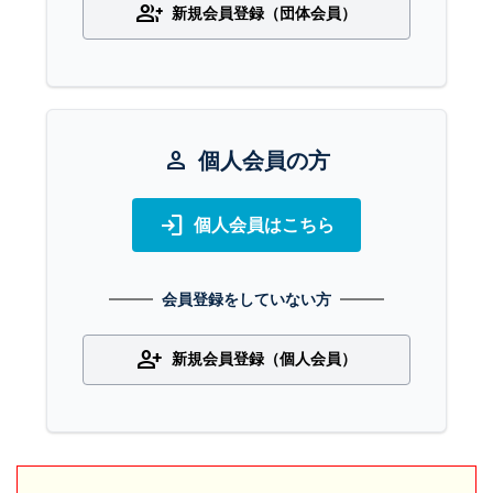
group_add
新規会員登録（団体会員）
person
個人会員の方
login
個人会員はこちら
会員登録をしていない方
person_add
新規会員登録（個人会員）