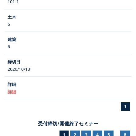
101-1
6
6
2026/10/13
詳細
1
受付締切/開催終了セミナー
1
2
3
4
5
8
...