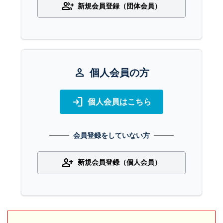
group_add
新規会員登録（団体会員）
person
個人会員の方
login
個人会員はこちら
会員登録をしていない方
person_add
新規会員登録（個人会員）