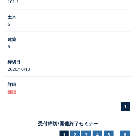
101-1
6
6
2026/10/13
詳細
1
受付締切/開催終了セミナー
1
2
3
4
5
8
...