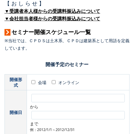
【 お し ら せ 】
▼受講者本人様からの受講料振込みについて
▼会社担当者様からの受講料振込みについて
セミナー開催スケジュール一覧
※当社では、ＣＰＤＳは土木系、ＣＰＤは建築系として用語を定義
しています。
開催予定のセミナー
開催形
会場
オンライン
式
から
開催日
まで
例：2012/1/1～2012/12/31