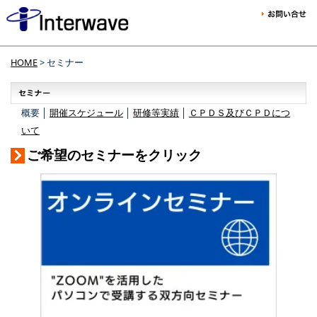
HOME
> セミナー
概要 │
開催スケジュール
│
研修等実績
│
ＣＰＤＳ及びＣＰＤにつ
いて
ご希望のセミナーをクリック