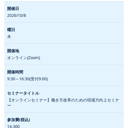
2026/10/8
木
オンライン(Zoom)
9:30～16:30(受付9:00)
【オンラインセミナー】働き方改革のための現場力向上セミナ
ー
14,300