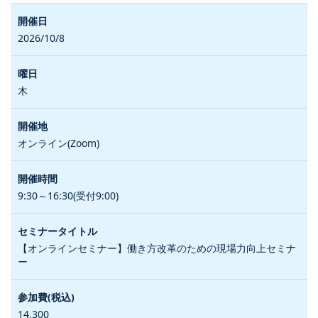
2026/10/8
木
オンライン(Zoom)
9:30～16:30(受付9:00)
【オンラインセミナー】働き方改革のための現場力向上セミナ
ー
14,300