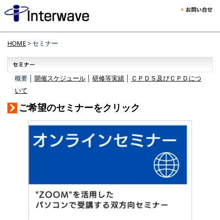
HOME
> セミナー
概要 │
開催スケジュール
│
研修等実績
│
ＣＰＤＳ及びＣＰＤにつ
いて
ご希望のセミナーをクリック