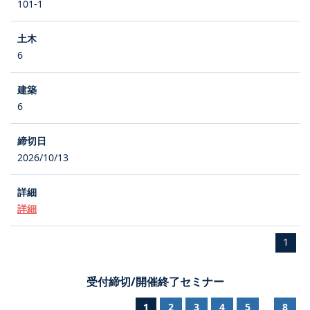
101-1
6
6
2026/10/13
詳細
1
受付締切/開催終了セミナー
1
2
3
4
5
8
...