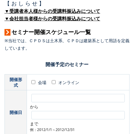
【 お し ら せ 】
▼受講者本人様からの受講料振込みについて
▼会社担当者様からの受講料振込みについて
セミナー開催スケジュール一覧
※当社では、ＣＰＤＳは土木系、ＣＰＤは建築系として用語を定義
しています。
開催予定のセミナー
開催形
会場
オンライン
式
から
開催日
まで
例：2012/1/1～2012/12/31