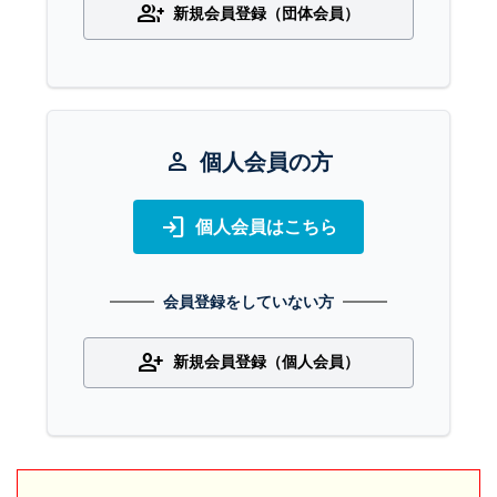
group_add
新規会員登録（団体会員）
person
個人会員の方
login
個人会員はこちら
会員登録をしていない方
person_add
新規会員登録（個人会員）