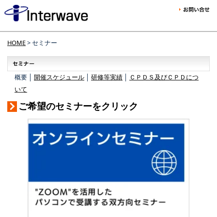
HOME
> セミナー
概要 │
開催スケジュール
│
研修等実績
│
ＣＰＤＳ及びＣＰＤにつ
いて
ご希望のセミナーをクリック