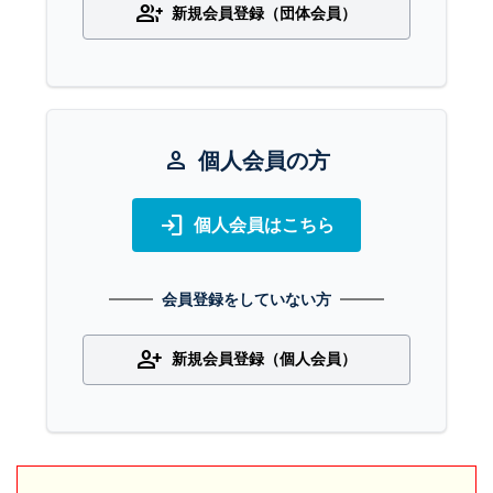
group_add
新規会員登録（団体会員）
person
個人会員の方
login
個人会員はこちら
会員登録をしていない方
person_add
新規会員登録（個人会員）