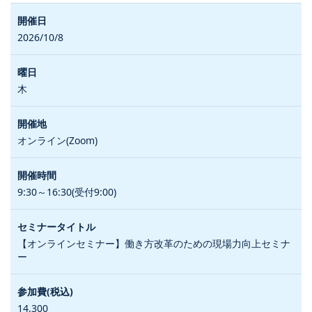
2026/10/8
木
オンライン(Zoom)
9:30～16:30(受付9:00)
【オンラインセミナー】働き方改革のための現場力向上セミナ
ー
14,300