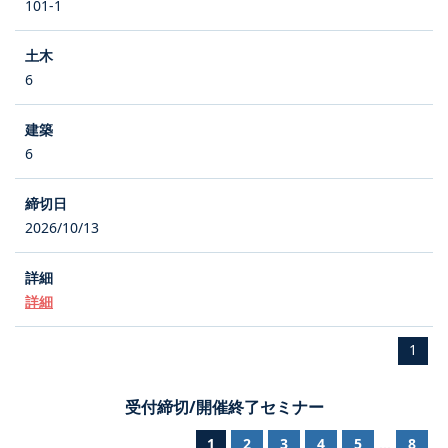
101-1
6
6
2026/10/13
詳細
1
受付締切/開催終了セミナー
1
2
3
4
5
8
...