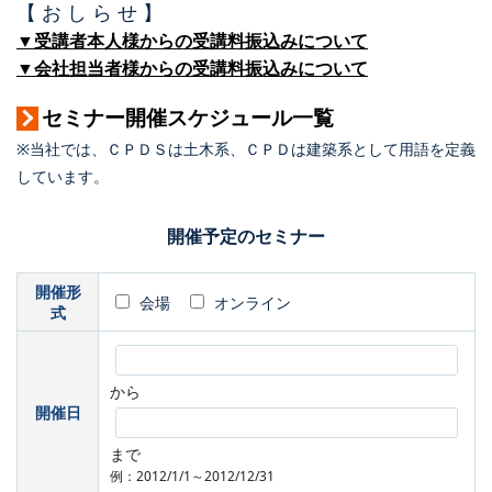
【 お し ら せ 】
▼受講者本人様からの受講料振込みについて
▼会社担当者様からの受講料振込みについて
セミナー開催スケジュール一覧
※当社では、ＣＰＤＳは土木系、ＣＰＤは建築系として用語を定義
しています。
開催予定のセミナー
開催形
会場
オンライン
式
から
開催日
まで
例：2012/1/1～2012/12/31