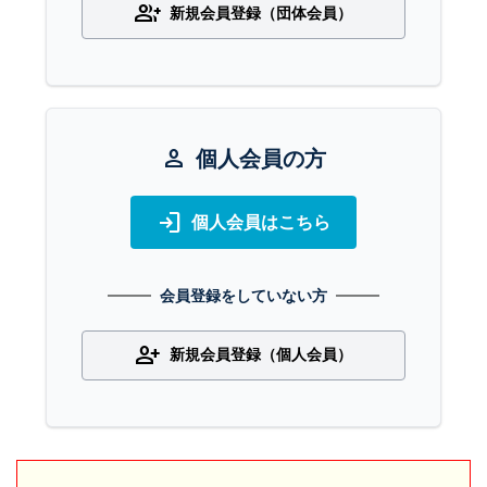
group_add
新規会員登録（団体会員）
person
個人会員の方
login
個人会員はこちら
会員登録をしていない方
person_add
新規会員登録（個人会員）