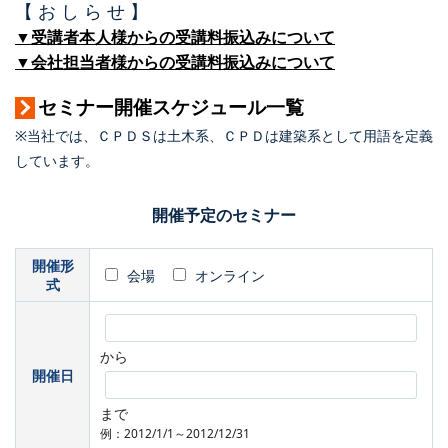
【 お し ら せ 】
▼受講者本人様からの受講料振込みについて
▼会社担当者様からの受講料振込みについて
セミナー開催スケジュール一覧
※当社では、ＣＰＤＳは土木系、ＣＰＤは建築系として用語を定義
しています。
開催予定のセミナー
開催形
会場
オンライン
式
から
開催日
まで
例：2012/1/1～2012/12/31