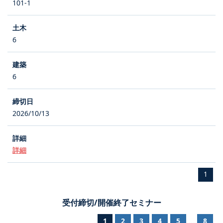
101-1
6
6
2026/10/13
詳細
1
受付締切/開催終了セミナー
1
2
3
4
5
8
...