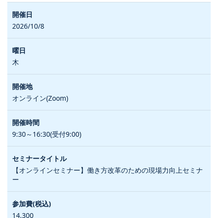
2026/10/8
木
オンライン(Zoom)
9:30～16:30(受付9:00)
【オンラインセミナー】働き方改革のための現場力向上セミナ
ー
14,300