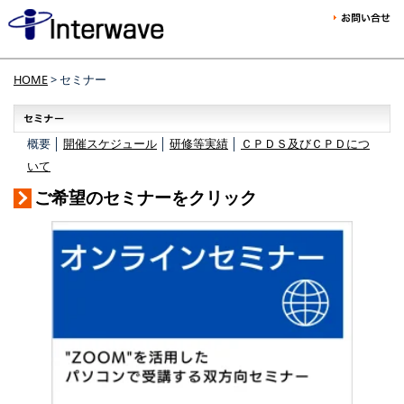
HOME
> セミナー
概要 │
開催スケジュール
│
研修等実績
│
ＣＰＤＳ及びＣＰＤにつ
いて
ご希望のセミナーをクリック