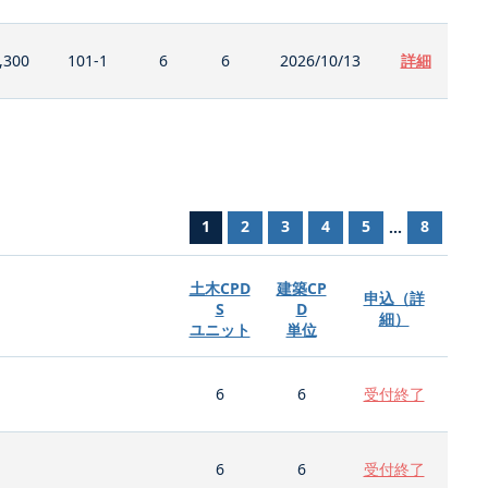
,300
101-1
6
6
2026/10/13
詳細
1
2
3
4
5
8
...
土木CPD
建築CP
申込（詳
S
D
細）
ユニット
単位
6
6
受付終了
6
6
受付終了