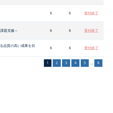
6
6
受付終了
と課題克服～
6
6
受付終了
る品質の高い成果を目
6
6
受付終了
1
2
3
4
5
8
...