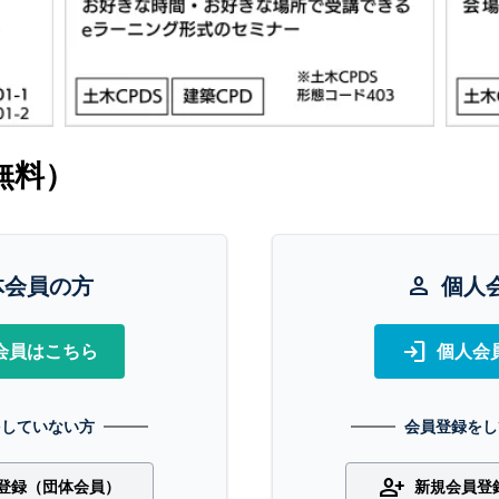
無料）
体会員の方
person
個人
login
会員はこちら
個人会
をしていない方
会員登録をし
person_add
登録（団体会員）
新規会員登