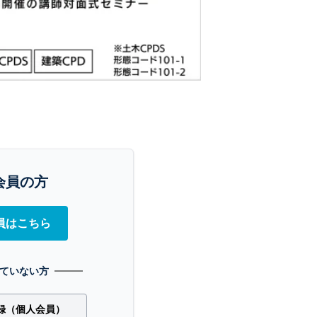
会員の方
員はこちら
ていない方
録（個人会員）