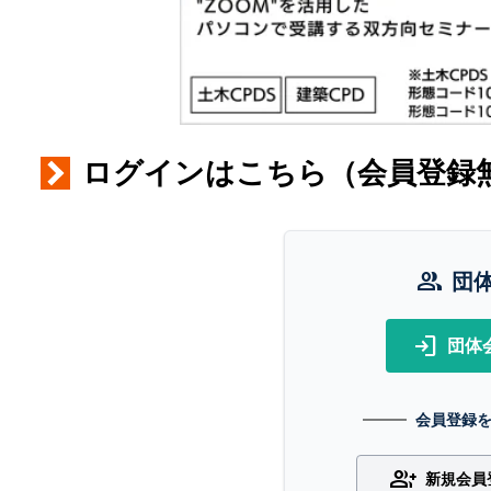
ログインはこちら（会員登録
group
団
login
団体
会員登録
group_add
新規会員