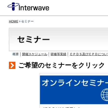
HOME
> セミナー
概要 │
開催スケジュール
│
研修等実績
│
ＣＰＤＳ及びＣＰＤについ
ご希望のセミナーをクリック