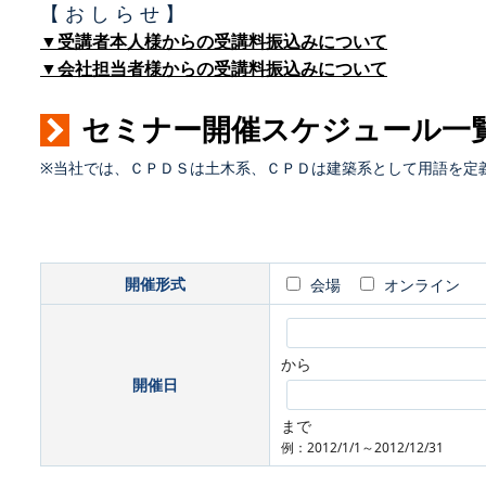
【 お し ら せ 】
▼受講者本人様からの受講料振込みについて
▼会社担当者様からの受講料振込みについて
セミナー開催スケジュール一
※当社では、ＣＰＤＳは土木系、ＣＰＤは建築系として用語を定
開催形式
会場
オンライン
から
開催日
まで
例：2012/1/1～2012/12/31