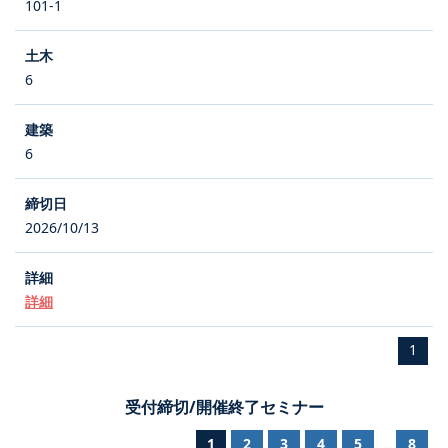
101-1
6
6
2026/10/13
詳細
1
受付締切/開催終了セミナー
1
2
3
4
5
8
...