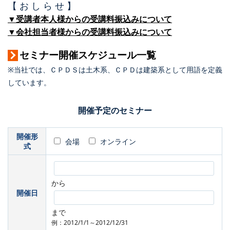
【 お し ら せ 】
▼受講者本人様からの受講料振込みについて
▼会社担当者様からの受講料振込みについて
セミナー開催スケジュール一覧
※当社では、ＣＰＤＳは土木系、ＣＰＤは建築系として用語を定義
しています。
開催予定のセミナー
開催形
会場
オンライン
式
から
開催日
まで
例：2012/1/1～2012/12/31