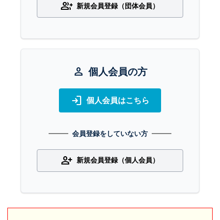
group_add
新規会員登録（団体会員）
person
個人会員の方
login
個人会員はこちら
会員登録をしていない方
person_add
新規会員登録（個人会員）