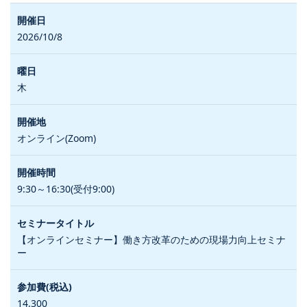
2026/10/8
木
オンライン(Zoom)
9:30～16:30(受付9:00)
【オンラインセミナー】働き方改革のための現場力向上セミナ
ー
14,300