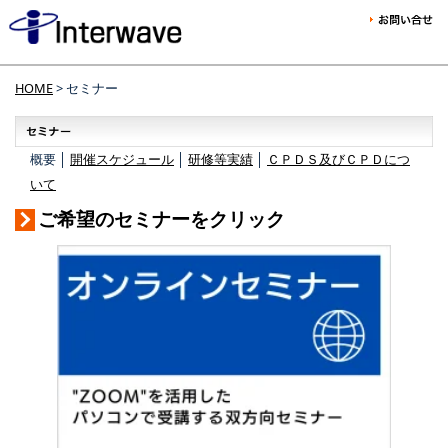
HOME
> セミナー
概要 │
開催スケジュール
│
研修等実績
│
ＣＰＤＳ及びＣＰＤにつ
いて
ご希望のセミナーをクリック