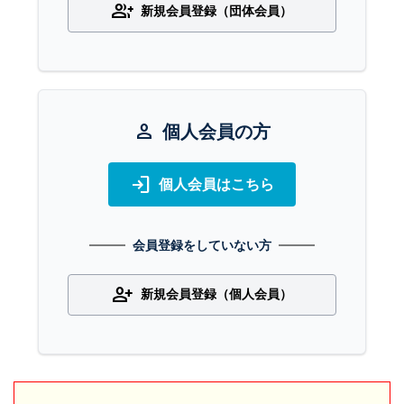
group_add
新規会員登録（団体会員）
person
個人会員の方
login
個人会員はこちら
会員登録をしていない方
person_add
新規会員登録（個人会員）