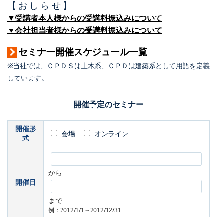
【 お し ら せ 】
▼受講者本人様からの受講料振込みについて
▼会社担当者様からの受講料振込みについて
セミナー開催スケジュール一覧
※当社では、ＣＰＤＳは土木系、ＣＰＤは建築系として用語を定義
しています。
開催予定のセミナー
開催形
会場
オンライン
式
から
開催日
まで
例：2012/1/1～2012/12/31