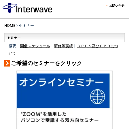
HOME
> セミナー
概要 │
開催スケジュール
│
研修等実績
│
ＣＰＤＳ及びＣＰＤにつ
いて
ご希望のセミナーをクリック