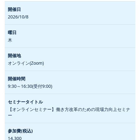
2026/10/8
木
オンライン(Zoom)
9:30～16:30(受付9:00)
【オンラインセミナー】働き方改革のための現場力向上セミナ
ー
14,300