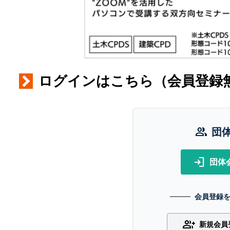
ログインはこちら（会員登録
group
団
login
団体
会員登録
group_add
新規会員