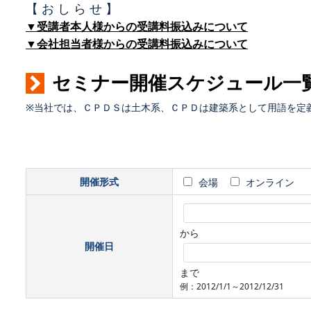
【 お し ら せ 】
▼受講者本人様からの受講料振込みについて
▼会社担当者様からの受講料振込みについて
セミナー開催スケジュール一
※当社では、ＣＰＤＳは土木系、ＣＰＤは建築系として用語を定
開催形式
会場
オンライン
から
開催日
まで
例：2012/1/1～2012/12/31