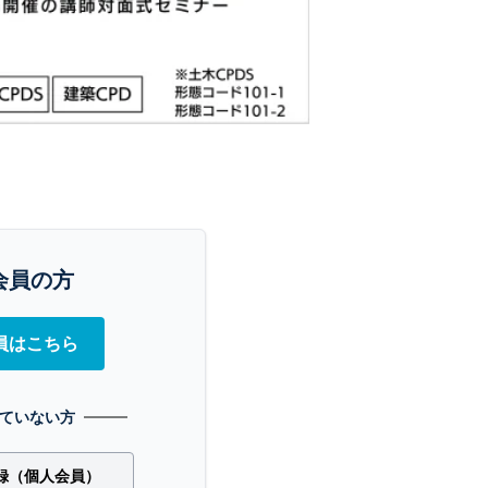
会員の方
員はこちら
ていない方
録（個人会員）