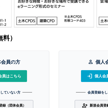
無料）
体会員の方
person
個人
login
会員はこちら
個人会
をしていない方
会員登録をし
person_add
登録（団体会員）
新規会員登