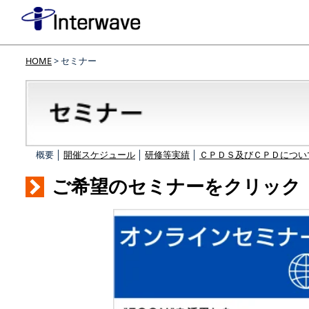
HOME
> セミナー
概要 │
開催スケジュール
│
研修等実績
│
ＣＰＤＳ及びＣＰＤについ
ご希望のセミナーをクリック