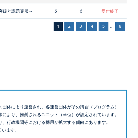
突破と課題克服～
6
6
受付終了
1
2
3
4
5
8
...
利団体により運営され、各運営団体がその講習（プログラム）
体により、推奨されるユニット（単位）が設定されています。
り、行政機関等における採用が拡大する傾向にあります。
ています。