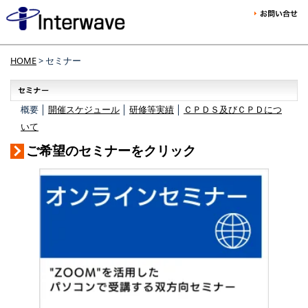
HOME
> セミナー
概要 │
開催スケジュール
│
研修等実績
│
ＣＰＤＳ及びＣＰＤにつ
いて
ご希望のセミナーをクリック