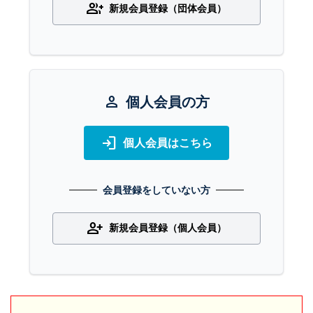
group_add
新規会員登録（団体会員）
person
個人会員の方
login
個人会員はこちら
会員登録をしていない方
person_add
新規会員登録（個人会員）