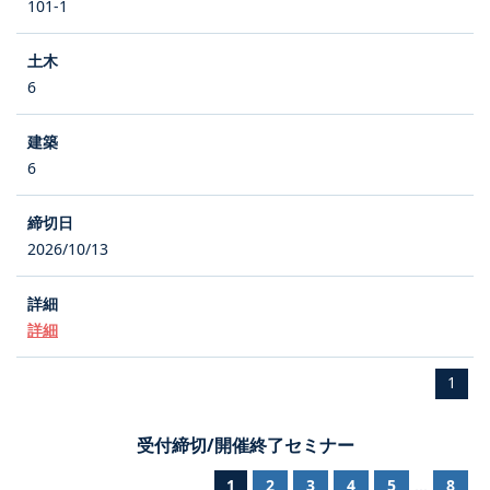
101-1
6
6
2026/10/13
詳細
1
受付締切/開催終了セミナー
1
2
3
4
5
8
...