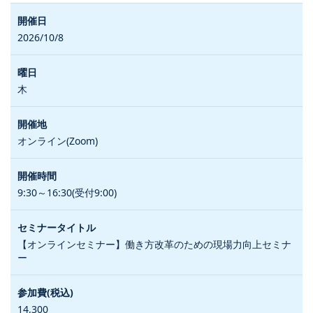
2026/10/8
木
オンライン(Zoom)
9:30～16:30(受付9:00)
【オンラインセミナー】働き方改革のための現場力向上セミナ
ー
14,300