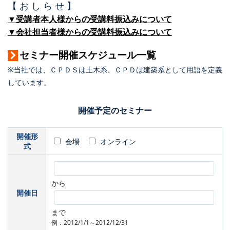
【 お し ら せ 】
▼受講者本人様からの受講料振込みについて
▼会社担当者様からの受講料振込みについて
セミナー開催スケジュール一覧
※当社では、ＣＰＤＳは土木系、ＣＰＤは建築系として用語を定義
しています。
開催予定のセミナー
開催形
会場
オンライン
式
から
開催日
まで
例：2012/1/1～2012/12/31