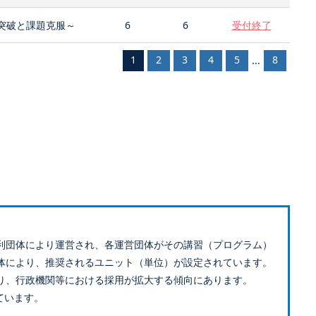
突破と課題克服～
6
6
受付終了
1
2
3
4
5
8
...
利団体により運営され、各運営団体がその講習（プログラム）
体により、推奨されるユニット（単位）が設定されています。
り、行政機関等における採用が拡大する傾向にあります。
ています。