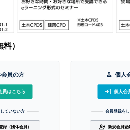
無料）
体会員の方
person
個人
login
会員はこちら
個人会
をしていない方
会員登録をし
person_add
登録（団体会員）
新規会員登