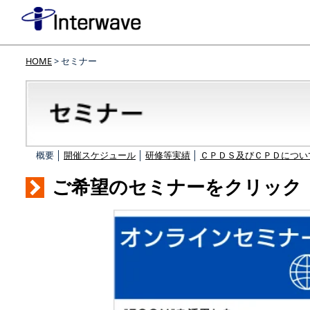
HOME
> セミナー
概要 │
開催スケジュール
│
研修等実績
│
ＣＰＤＳ及びＣＰＤについ
ご希望のセミナーをクリック