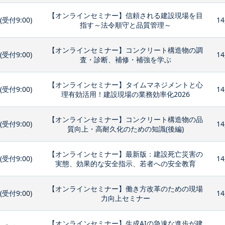
【オンラインセミナー】信頼される建設現場を目
0(受付9:00)
14
指す～法令順守と品質管理～
【オンラインセミナー】コンクリート構造物の調
0(受付9:00)
14
査・診断、補修・補強を学ぶ
【オンラインセミナー】タイムマネジメントと心
0(受付9:00)
14
理有効活用！建設現場の業務効率化2026
【オンラインセミナー】コンクリート構造物の品
0(受付9:00)
14
質向上・高耐久化のための知識(後編)
【オンラインセミナー】最新版：建設死亡災害の
0(受付9:00)
14
実態、効果的な安全指示、若者への安全教育
【オンラインセミナー】働き方改革のための現場
0(受付9:00)
14
力向上セミナー
【オンラインセミナー】生成AIの急速な進歩が建