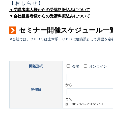
【 お し ら せ 】
▼受講者本人様からの受講料振込みについて
▼会社担当者様からの受講料振込みについて
セミナー開催スケジュール一
※当社では、ＣＰＤＳは土木系、ＣＰＤは建築系として用語を定
開催形式
会場
オンライン
から
開催日
まで
例：2012/1/1～2012/12/31