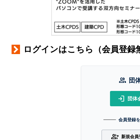
ログインはこちら（会員登録
group
団
login
団体
会員登録
group_add
新規会員