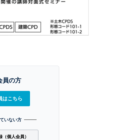
会員の方
員はこちら
ていない方
録（個人会員）