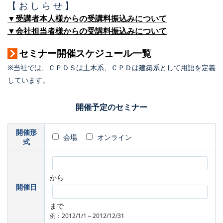
【 お し ら せ 】
▼受講者本人様からの受講料振込みについて
▼会社担当者様からの受講料振込みについて
セミナー開催スケジュール一覧
※当社では、ＣＰＤＳは土木系、ＣＰＤは建築系として用語を定義
しています。
開催予定のセミナー
開催形
会場
オンライン
式
から
開催日
まで
例：2012/1/1～2012/12/31