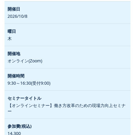
2026/10/8
木
オンライン(Zoom)
9:30～16:30(受付9:00)
【オンラインセミナー】働き方改革のための現場力向上セミナ
ー
14,300