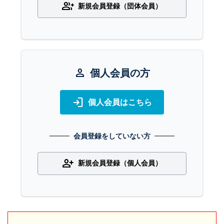
group_add
新規会員登録（団体会員）
person
個人会員の方
login
個人会員はこちら
会員登録をしていない方
person_add
新規会員登録（個人会員）