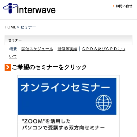
HOME
> セミナー
概要 │
開催スケジュール
│
研修等実績
│
ＣＰＤＳ及びＣＰＤにつ
いて
ご希望のセミナーをクリック