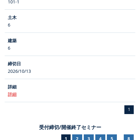
101-1
6
6
2026/10/13
詳細
1
受付締切/開催終了セミナー
1
2
3
4
5
8
...