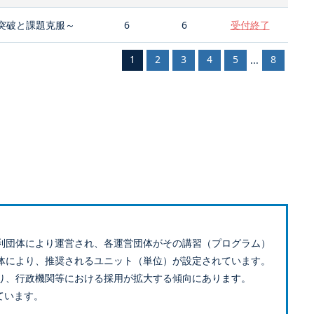
突破と課題克服～
6
6
受付終了
1
2
3
4
5
8
...
利団体により運営され、各運営団体がその講習（プログラム）
体により、推奨されるユニット（単位）が設定されています。
り、行政機関等における採用が拡大する傾向にあります。
ています。