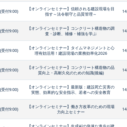
【オンラインセミナー】信頼される建設現場を目
0(受付9:00)
14
指す～法令順守と品質管理～
【オンラインセミナー】コンクリート構造物の調
0(受付9:00)
14
査・診断、補修・補強を学ぶ
【オンラインセミナー】タイムマネジメントと心
0(受付9:00)
14
理有効活用！建設現場の業務効率化2026
【オンラインセミナー】コンクリート構造物の品
0(受付9:00)
14
質向上・高耐久化のための知識(後編)
【オンラインセミナー】最新版：建設死亡災害の
0(受付9:00)
14
実態、効果的な安全指示、若者への安全教育
【オンラインセミナー】働き方改革のための現場
0(受付9:00)
14
力向上セミナー
【オンラインセミナー】生成AIの急速な進歩が建