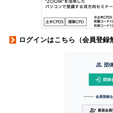
ログインはこちら（会員登録
group
団
login
団体
会員登録
group_add
新規会員