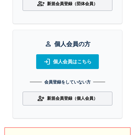
group_add
新規会員登録（団体会員）
person
個人会員の方
login
個人会員はこちら
会員登録をしていない方
person_add
新規会員登録（個人会員）