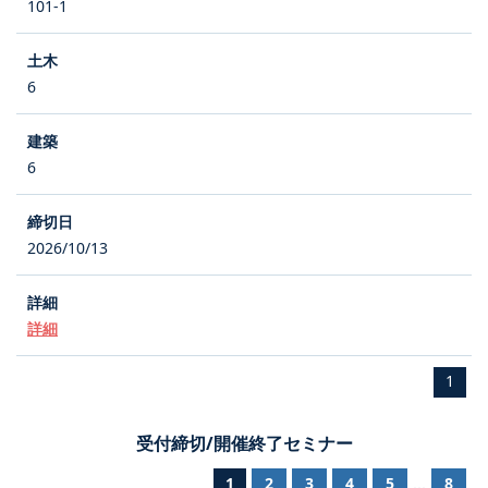
101-1
6
6
2026/10/13
詳細
1
受付締切/開催終了セミナー
1
2
3
4
5
8
...