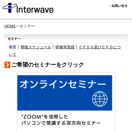
HOME
> セミナー
概要 │
開催スケジュール
│
研修等実績
│
ＣＰＤＳ及びＣＰＤにつ
いて
ご希望のセミナーをクリック