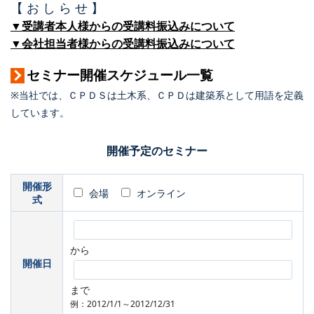
【 お し ら せ 】
▼受講者本人様からの受講料振込みについて
▼会社担当者様からの受講料振込みについて
セミナー開催スケジュール一覧
※当社では、ＣＰＤＳは土木系、ＣＰＤは建築系として用語を定義
しています。
開催予定のセミナー
開催形
会場
オンライン
式
から
開催日
まで
例：2012/1/1～2012/12/31