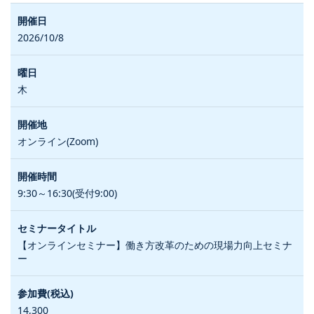
2026/10/8
木
オンライン(Zoom)
9:30～16:30(受付9:00)
【オンラインセミナー】働き方改革のための現場力向上セミナ
ー
14,300