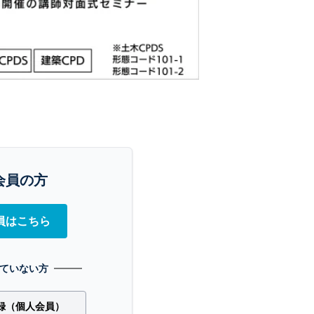
会員の方
員はこちら
ていない方
録（個人会員）