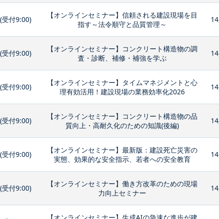
【オンラインセミナー】信頼される建設現場を目
0(受付9:00)
14
指す～法令順守と品質管理～
【オンラインセミナー】コンクリート構造物の調
0(受付9:00)
14
査・診断、補修・補強を学ぶ
【オンラインセミナー】タイムマネジメントと心
0(受付9:00)
14
理有効活用！建設現場の業務効率化2026
【オンラインセミナー】コンクリート構造物の品
0(受付9:00)
14
質向上・高耐久化のための知識(後編)
【オンラインセミナー】最新版：建設死亡災害の
0(受付9:00)
14
実態、効果的な安全指示、若者への安全教育
【オンラインセミナー】働き方改革のための現場
0(受付9:00)
14
力向上セミナー
【オンラインセミナー】生成AIの急速な進歩が建