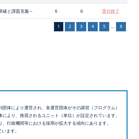
突破と課題克服～
6
6
受付終了
1
2
3
4
5
8
...
利団体により運営され、各運営団体がその講習（プログラム）
体により、推奨されるユニット（単位）が設定されています。
り、行政機関等における採用が拡大する傾向にあります。
ています。