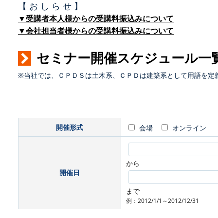
【 お し ら せ 】
▼受講者本人様からの受講料振込みについて
▼会社担当者様からの受講料振込みについて
セミナー開催スケジュール一
※当社では、ＣＰＤＳは土木系、ＣＰＤは建築系として用語を定
開催形式
会場
オンライン
から
開催日
まで
例：2012/1/1～2012/12/31