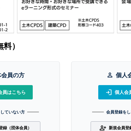
無料）
体会員の方
person
個人
login
会員はこちら
個人会
をしていない方
会員登録をし
person_add
登録（団体会員）
新規会員登