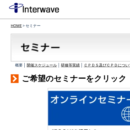
HOME
> セミナー
概要 │
開催スケジュール
│
研修等実績
│
ＣＰＤＳ及びＣＰＤについ
ご希望のセミナーをクリック