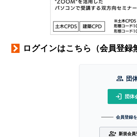
ログインはこちら（会員登録
group
団
login
団体
会員登録
group_add
新規会員