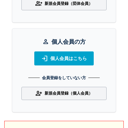
group_add
新規会員登録（団体会員）
person
個人会員の方
login
個人会員はこちら
会員登録をしていない方
person_add
新規会員登録（個人会員）