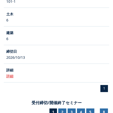
101-1
6
6
2026/10/13
詳細
1
受付締切/開催終了セミナー
1
2
3
4
5
8
...