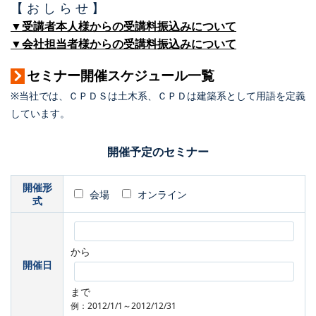
【 お し ら せ 】
▼受講者本人様からの受講料振込みについて
▼会社担当者様からの受講料振込みについて
セミナー開催スケジュール一覧
※当社では、ＣＰＤＳは土木系、ＣＰＤは建築系として用語を定義
しています。
開催予定のセミナー
開催形
会場
オンライン
式
から
開催日
まで
例：2012/1/1～2012/12/31