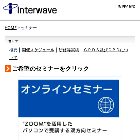
HOME
> セミナー
概要 │
開催スケジュール
│
研修等実績
│
ＣＰＤＳ及びＣＰＤにつ
いて
ご希望のセミナーをクリック