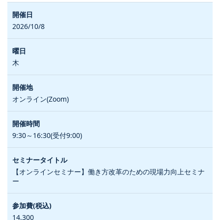
2026/10/8
木
オンライン(Zoom)
9:30～16:30(受付9:00)
【オンラインセミナー】働き方改革のための現場力向上セミナ
ー
14,300