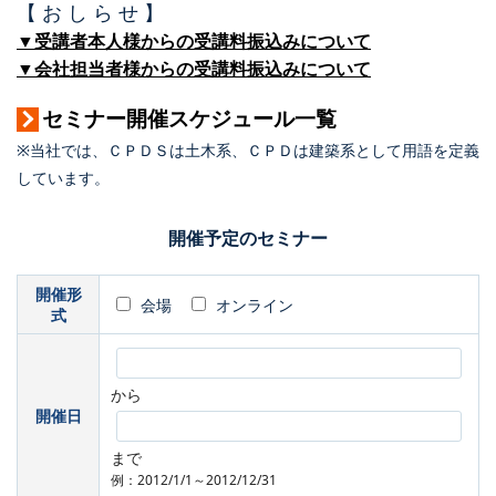
【 お し ら せ 】
▼受講者本人様からの受講料振込みについて
▼会社担当者様からの受講料振込みについて
セミナー開催スケジュール一覧
※当社では、ＣＰＤＳは土木系、ＣＰＤは建築系として用語を定義
しています。
開催予定のセミナー
開催形
会場
オンライン
式
から
開催日
まで
例：2012/1/1～2012/12/31