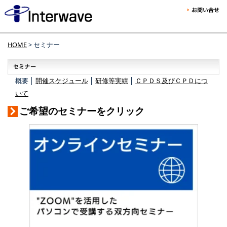
HOME
> セミナー
概要 │
開催スケジュール
│
研修等実績
│
ＣＰＤＳ及びＣＰＤにつ
いて
ご希望のセミナーをクリック