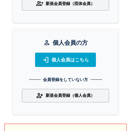
group_add
新規会員登録（団体会員）
person
個人会員の方
login
個人会員はこちら
会員登録をしていない方
person_add
新規会員登録（個人会員）