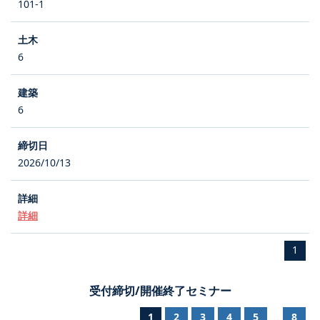
101-1
6
6
2026/10/13
詳細
1
受付締切/開催終了セミナー
1
2
3
4
5
8
...