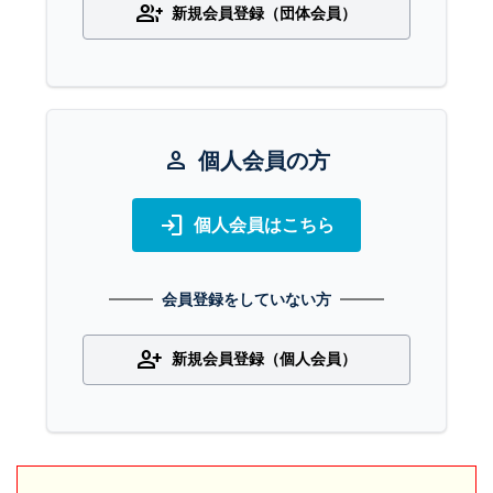
group_add
新規会員登録（団体会員）
person
個人会員の方
login
個人会員はこちら
会員登録をしていない方
person_add
新規会員登録（個人会員）