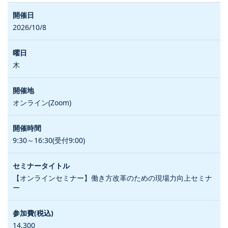
2026/10/8
木
オンライン(Zoom)
9:30～16:30(受付9:00)
【オンラインセミナー】働き方改革のための現場力向上セミナ
ー
14,300