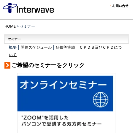
HOME
> セミナー
概要 │
開催スケジュール
│
研修等実績
│
ＣＰＤＳ及びＣＰＤにつ
いて
ご希望のセミナーをクリック