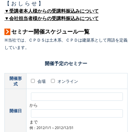
【 お し ら せ 】
▼受講者本人様からの受講料振込みについて
▼会社担当者様からの受講料振込みについて
セミナー開催スケジュール一覧
※当社では、ＣＰＤＳは土木系、ＣＰＤは建築系として用語を定義
しています。
開催予定のセミナー
開催形
会場
オンライン
式
から
開催日
まで
例：2012/1/1～2012/12/31