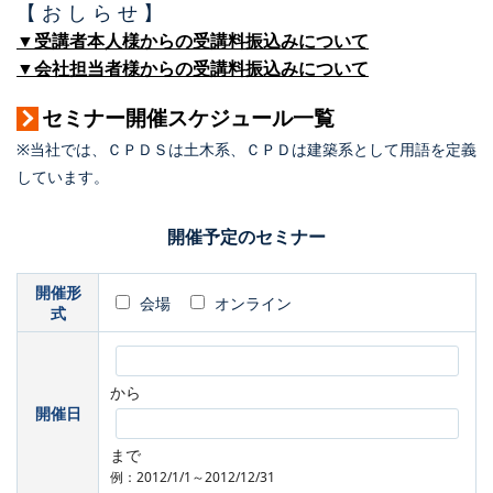
【 お し ら せ 】
▼受講者本人様からの受講料振込みについて
▼会社担当者様からの受講料振込みについて
セミナー開催スケジュール一覧
※当社では、ＣＰＤＳは土木系、ＣＰＤは建築系として用語を定義
しています。
開催予定のセミナー
開催形
会場
オンライン
式
から
開催日
まで
例：2012/1/1～2012/12/31