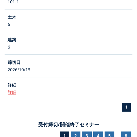
101-1
6
6
2026/10/13
詳細
1
受付締切/開催終了セミナー
1
2
3
4
5
8
...