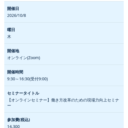
2026/10/8
木
オンライン(Zoom)
9:30～16:30(受付9:00)
【オンラインセミナー】働き方改革のための現場力向上セミナ
ー
14,300