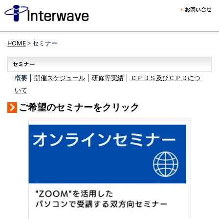
HOME
> セミナー
概要 │
開催スケジュール
│
研修等実績
│
ＣＰＤＳ及びＣＰＤにつ
いて
ご希望のセミナーをクリック