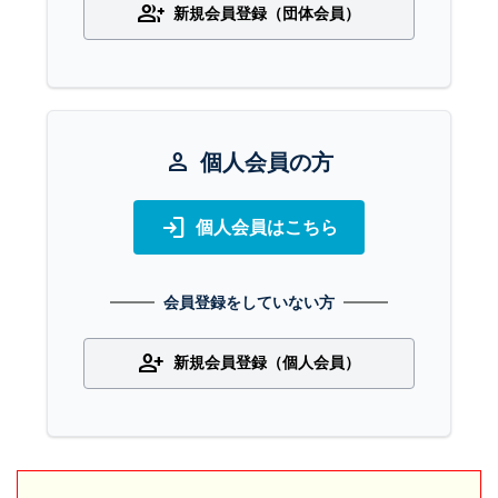
group_add
新規会員登録（団体会員）
person
個人会員の方
login
個人会員はこちら
会員登録をしていない方
person_add
新規会員登録（個人会員）