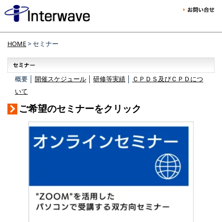
HOME
> セミナー
概要 │
開催スケジュール
│
研修等実績
│
ＣＰＤＳ及びＣＰＤにつ
いて
ご希望のセミナーをクリック