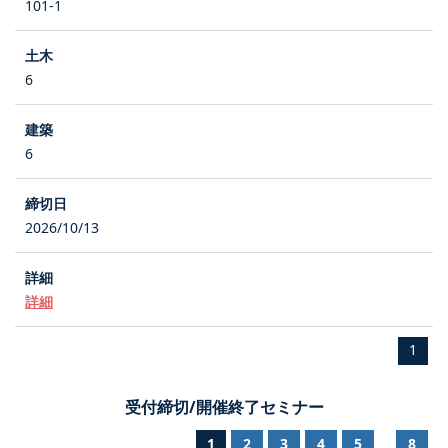
101-1
6
6
2026/10/13
詳細
1
受付締切/開催終了セミナー
1
2
3
4
5
8
...