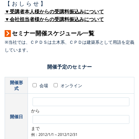
【 お し ら せ 】
▼受講者本人様からの受講料振込みについて
▼会社担当者様からの受講料振込みについて
セミナー開催スケジュール一覧
※当社では、ＣＰＤＳは土木系、ＣＰＤは建築系として用語を定義
しています。
開催予定のセミナー
開催形
会場
オンライン
式
から
開催日
まで
例：2012/1/1～2012/12/31