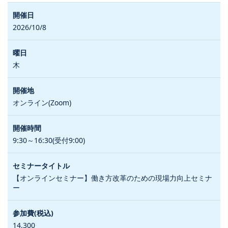
2026/10/8
木
オンライン(Zoom)
9:30～16:30(受付9:00)
【オンラインセミナー】働き方改革のための現場力向上セミナ
ー
14,300