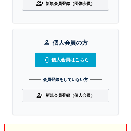
group_add
新規会員登録（団体会員）
person
個人会員の方
login
個人会員はこちら
会員登録をしていない方
person_add
新規会員登録（個人会員）