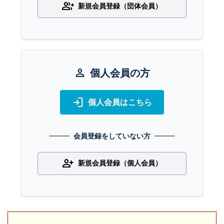
group_add
新規会員登録（団体会員）
person
個人会員の方
login
個人会員はこちら
会員登録をしていない方
person_add
新規会員登録（個人会員）