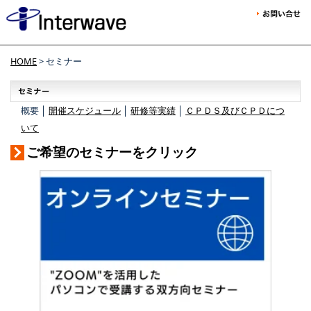
HOME
> セミナー
概要 │
開催スケジュール
│
研修等実績
│
ＣＰＤＳ及びＣＰＤにつ
いて
ご希望のセミナーをクリック