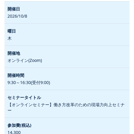
2026/10/8
木
オンライン(Zoom)
9:30～16:30(受付9:00)
【オンラインセミナー】働き方改革のための現場力向上セミナ
ー
14,300