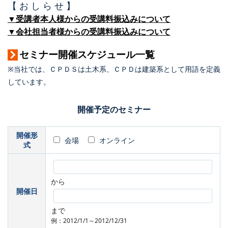
【 お し ら せ 】
▼受講者本人様からの受講料振込みについて
▼会社担当者様からの受講料振込みについて
セミナー開催スケジュール一覧
※当社では、ＣＰＤＳは土木系、ＣＰＤは建築系として用語を定義
しています。
開催予定のセミナー
開催形
会場
オンライン
式
から
開催日
まで
例：2012/1/1～2012/12/31