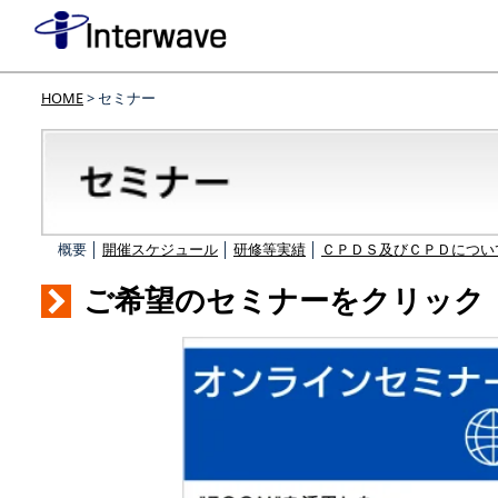
HOME
> セミナー
概要 │
開催スケジュール
│
研修等実績
│
ＣＰＤＳ及びＣＰＤについ
ご希望のセミナーをクリック