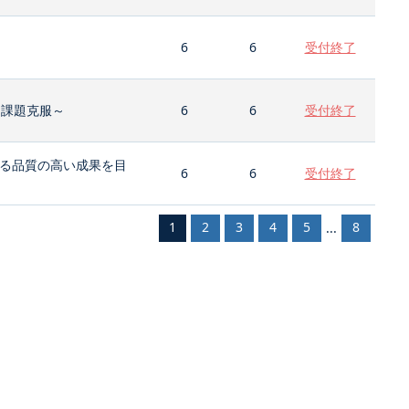
6
6
受付終了
と課題克服～
6
6
受付終了
る品質の高い成果を目
6
6
受付終了
1
2
3
4
5
8
...