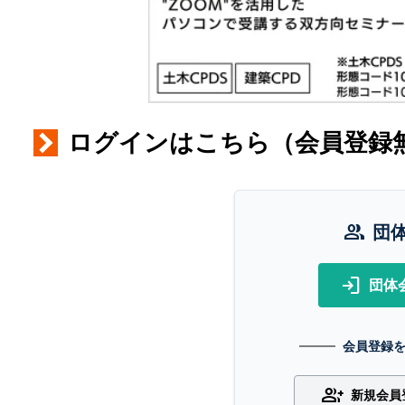
ログインはこちら（会員登録
group
団
login
団体
会員登録
group_add
新規会員