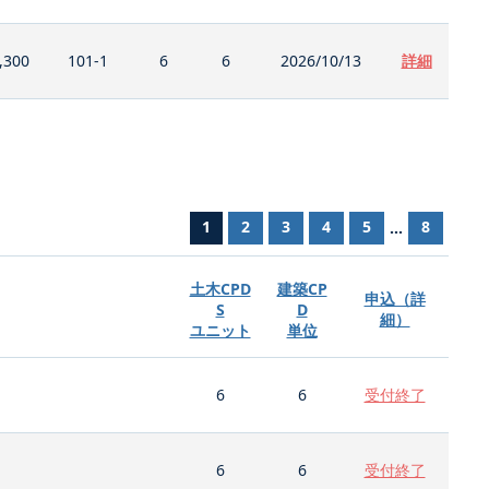
,300
101-1
6
6
2026/10/13
詳細
1
2
3
4
5
8
...
土木CPD
建築CP
申込（詳
S
D
細）
ユニット
単位
6
6
受付終了
6
6
受付終了