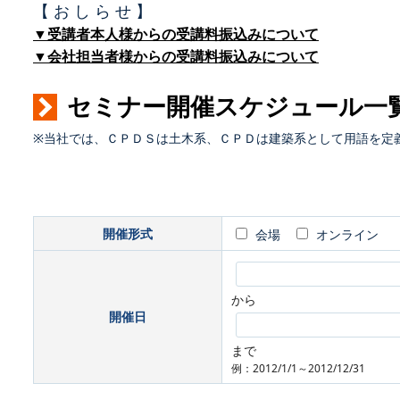
【 お し ら せ 】
▼受講者本人様からの受講料振込みについて
▼会社担当者様からの受講料振込みについて
セミナー開催スケジュール一
※当社では、ＣＰＤＳは土木系、ＣＰＤは建築系として用語を定
開催形式
会場
オンライン
から
開催日
まで
例：2012/1/1～2012/12/31