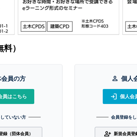
無料）
体会員の方
person
個人
login
会員はこちら
個人会
をしていない方
会員登録をし
person_add
登録（団体会員）
新規会員登