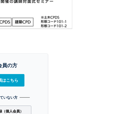
会員の方
員はこちら
ていない方
録（個人会員）