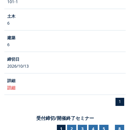
101-1
6
6
2026/10/13
詳細
1
受付締切/開催終了セミナー
1
2
3
4
5
8
...