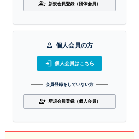
group_add
新規会員登録（団体会員）
person
個人会員の方
login
個人会員はこちら
会員登録をしていない方
person_add
新規会員登録（個人会員）