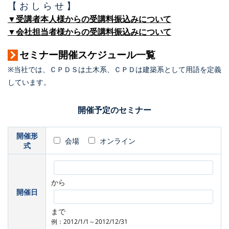
【 お し ら せ 】
▼受講者本人様からの受講料振込みについて
▼会社担当者様からの受講料振込みについて
セミナー開催スケジュール一覧
※当社では、ＣＰＤＳは土木系、ＣＰＤは建築系として用語を定義
しています。
開催予定のセミナー
開催形
会場
オンライン
式
から
開催日
まで
例：2012/1/1～2012/12/31