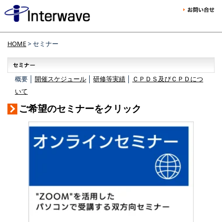
HOME
> セミナー
概要 │
開催スケジュール
│
研修等実績
│
ＣＰＤＳ及びＣＰＤにつ
いて
ご希望のセミナーをクリック