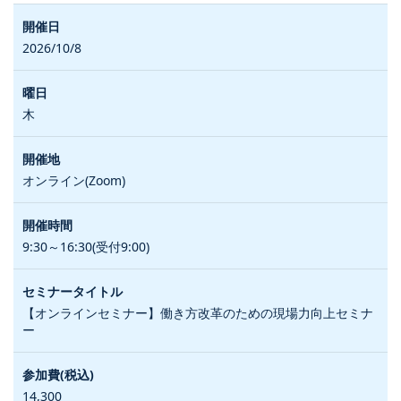
2026/10/8
木
オンライン(Zoom)
9:30～16:30(受付9:00)
【オンラインセミナー】働き方改革のための現場力向上セミナ
ー
14,300