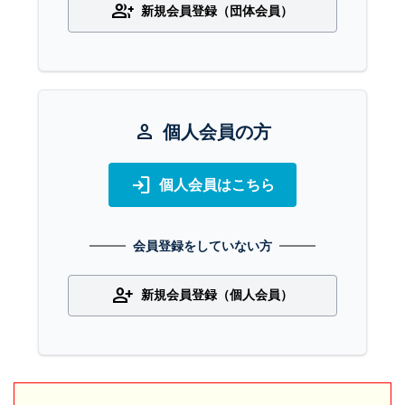
group_add
新規会員登録（団体会員）
person
個人会員の方
login
個人会員はこちら
会員登録をしていない方
person_add
新規会員登録（個人会員）