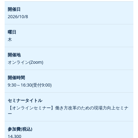
2026/10/8
木
オンライン(Zoom)
9:30～16:30(受付9:00)
【オンラインセミナー】働き方改革のための現場力向上セミナ
ー
14,300