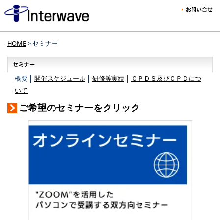
HOME
> セミナー
概要 │
開催スケジュール
│
研修等実績
│
ＣＰＤＳ及びＣＰＤにつ
いて
ご希望のセミナーをクリック