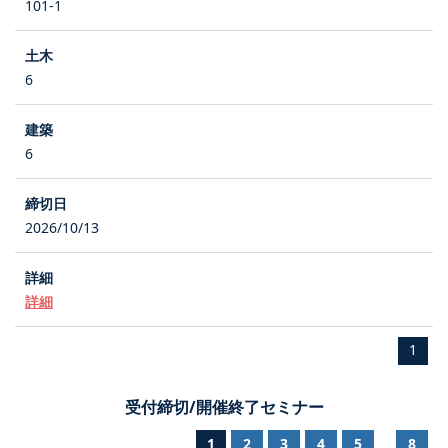
101-1
6
6
2026/10/13
詳細
1
受付締切/開催終了セミナー
1
2
3
4
5
8
...