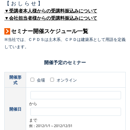
【 お し ら せ 】
▼受講者本人様からの受講料振込みについて
▼会社担当者様からの受講料振込みについて
セミナー開催スケジュール一覧
※当社では、ＣＰＤＳは土木系、ＣＰＤは建築系として用語を定義
しています。
開催予定のセミナー
開催形
会場
オンライン
式
から
開催日
まで
例：2012/1/1～2012/12/31