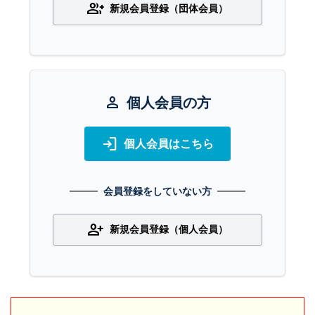
group_add
新規会員登録（団体会員）
person
個人会員の方
login
個人会員はこちら
会員登録をしていない方
person_add
新規会員登録（個人会員）