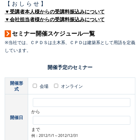
【 お し ら せ 】
▼受講者本人様からの受講料振込みについて
▼会社担当者様からの受講料振込みについて
セミナー開催スケジュール一覧
※当社では、ＣＰＤＳは土木系、ＣＰＤは建築系として用語を定義
しています。
開催予定のセミナー
開催形
会場
オンライン
式
から
開催日
まで
例：2012/1/1～2012/12/31