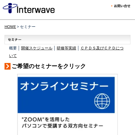
HOME
> セミナー
概要 │
開催スケジュール
│
研修等実績
│
ＣＰＤＳ及びＣＰＤにつ
いて
ご希望のセミナーをクリック