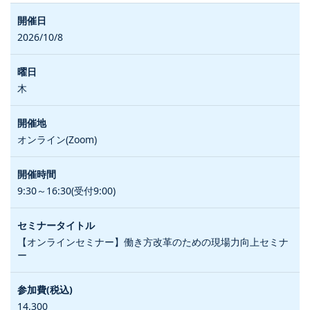
2026/10/8
木
オンライン(Zoom)
9:30～16:30(受付9:00)
【オンラインセミナー】働き方改革のための現場力向上セミナ
ー
14,300