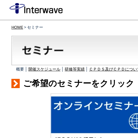
HOME
> セミナー
概要 │
開催スケジュール
│
研修等実績
│
ＣＰＤＳ及びＣＰＤについ
ご希望のセミナーをクリック