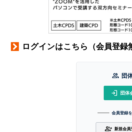
ログインはこちら（会員登録
group
団
login
団体
会員登録
group_add
新規会員