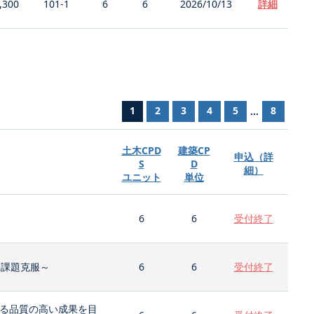
,300
101-1
6
6
2026/10/13
詳細
1
2
3
4
5
8
...
土木CPD
建築CP
申込（詳
S
D
細）
ユニット
単位
6
6
受付終了
と課題克服～
6
6
受付終了
る品質の高い成果を目