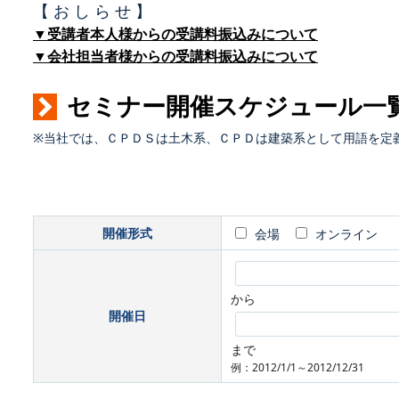
【 お し ら せ 】
▼受講者本人様からの受講料振込みについて
▼会社担当者様からの受講料振込みについて
セミナー開催スケジュール一
※当社では、ＣＰＤＳは土木系、ＣＰＤは建築系として用語を定
開催形式
会場
オンライン
から
開催日
まで
例：2012/1/1～2012/12/31