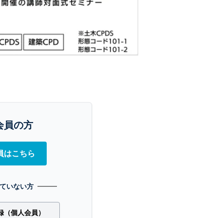
会員の方
員はこちら
ていない方
録（個人会員）