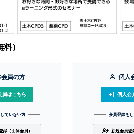
無料）
体会員の方
person
個人
login
会員はこちら
個人会
をしていない方
会員登録をし
person_add
登録（団体会員）
新規会員登