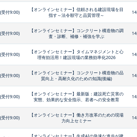
【オンラインセミナー】信頼される建設現場を目
0(受付9:00)
14
指す～法令順守と品質管理～
【オンラインセミナー】コンクリート構造物の調
0(受付9:00)
14
査・診断、補修・補強を学ぶ
【オンラインセミナー】タイムマネジメントと心
0(受付9:00)
14
理有効活用！建設現場の業務効率化2026
【オンラインセミナー】コンクリート構造物の品
0(受付9:00)
14
質向上・高耐久化のための知識(後編)
【オンラインセミナー】最新版：建設死亡災害の
0(受付9:00)
14
実態、効果的な安全指示、若者への安全教育
【オンラインセミナー】働き方改革のための現場
0(受付9:00)
14
力向上セミナー
【オンラインセミナー】生成AIの急速な進歩が建