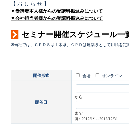
【 お し ら せ 】
▼受講者本人様からの受講料振込みについて
▼会社担当者様からの受講料振込みについて
セミナー開催スケジュール一
※当社では、ＣＰＤＳは土木系、ＣＰＤは建築系として用語を定
開催形式
会場
オンライン
から
開催日
まで
例：2012/1/1～2012/12/31