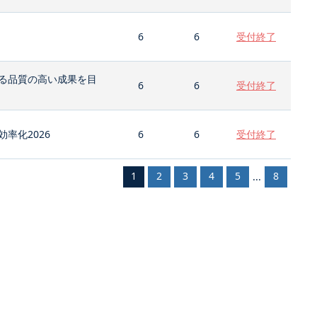
6
6
受付終了
る品質の高い成果を目
6
6
受付終了
率化2026
6
6
受付終了
1
2
3
4
5
8
...