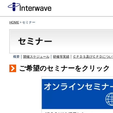
HOME
> セミナー
概要 │
開催スケジュール
│
研修等実績
│
ＣＰＤＳ及びＣＰＤについ
ご希望のセミナーをクリック