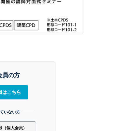
会員の方
員はこちら
ていない方
録（個人会員）