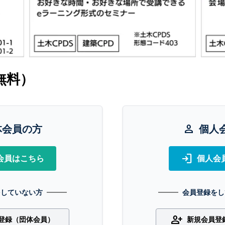
無料）
体会員の方
person
個人
login
会員はこちら
個人会
をしていない方
会員登録をし
person_add
登録（団体会員）
新規会員登