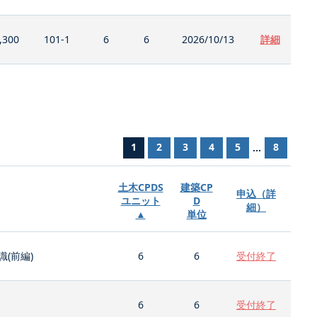
,300
101-1
6
6
2026/10/13
詳細
1
2
3
4
5
8
...
土木CPDS
建築CP
申込（詳
ユニット
D
細）
▲
単位
(前編)
6
6
受付終了
6
6
受付終了