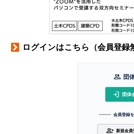
ログインはこちら（会員登録
group
団
login
団体
会員登録
group_add
新規会員