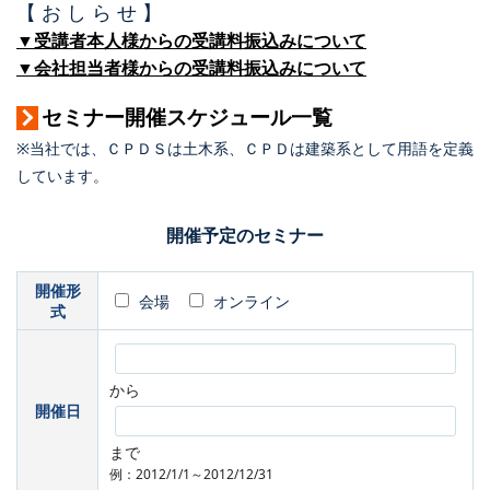
【 お し ら せ 】
▼受講者本人様からの受講料振込みについて
▼会社担当者様からの受講料振込みについて
セミナー開催スケジュール一覧
※当社では、ＣＰＤＳは土木系、ＣＰＤは建築系として用語を定義
しています。
開催予定のセミナー
開催形
会場
オンライン
式
から
開催日
まで
例：2012/1/1～2012/12/31