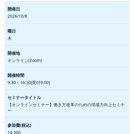
2026/10/8
木
オンライン(Zoom)
9:30～16:30(受付9:00)
【オンラインセミナー】働き方改革のための現場力向上セミナ
ー
14,300