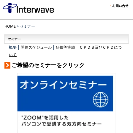
HOME
> セミナー
概要 │
開催スケジュール
│
研修等実績
│
ＣＰＤＳ及びＣＰＤにつ
いて
ご希望のセミナーをクリック