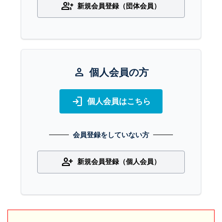
group_add
新規会員登録（団体会員）
person
個人会員の方
login
個人会員はこちら
会員登録をしていない方
person_add
新規会員登録（個人会員）