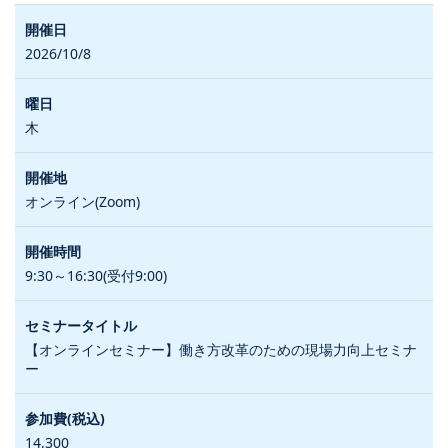
2026/10/8
木
オンライン(Zoom)
9:30～16:30(受付9:00)
【オンラインセミナー】働き方改革のための現場力向上セミナ
ー
14,300