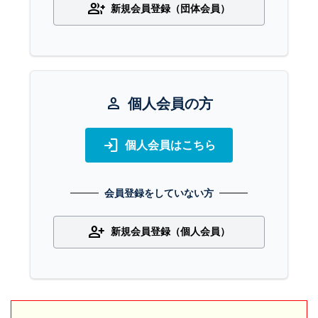
group_add
新規会員登録（団体会員）
person
個人会員の方
login
個人会員はこちら
会員登録をしていない方
person_add
新規会員登録（個人会員）