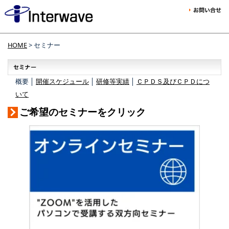
HOME
> セミナー
概要 │
開催スケジュール
│
研修等実績
│
ＣＰＤＳ及びＣＰＤにつ
いて
ご希望のセミナーをクリック