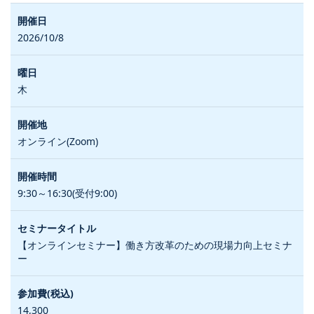
2026/10/8
木
オンライン(Zoom)
9:30～16:30(受付9:00)
【オンラインセミナー】働き方改革のための現場力向上セミナ
ー
14,300