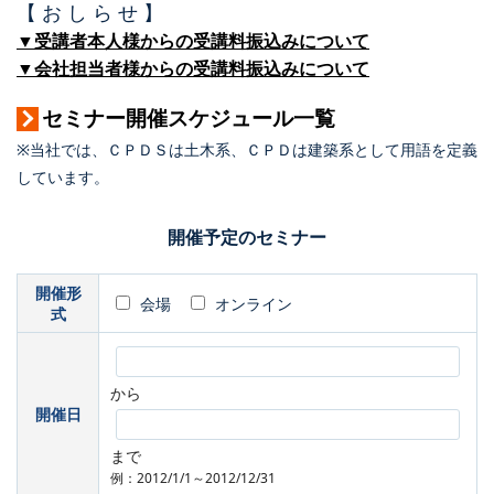
【 お し ら せ 】
▼受講者本人様からの受講料振込みについて
▼会社担当者様からの受講料振込みについて
セミナー開催スケジュール一覧
※当社では、ＣＰＤＳは土木系、ＣＰＤは建築系として用語を定義
しています。
開催予定のセミナー
開催形
会場
オンライン
式
から
開催日
まで
例：2012/1/1～2012/12/31