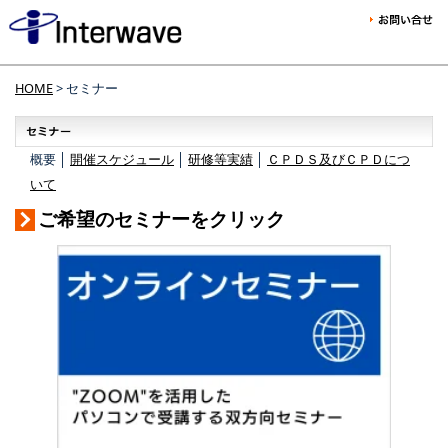
HOME
> セミナー
概要 │
開催スケジュール
│
研修等実績
│
ＣＰＤＳ及びＣＰＤにつ
いて
ご希望のセミナーをクリック