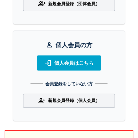
group_add
新規会員登録（団体会員）
person
個人会員の方
login
個人会員はこちら
会員登録をしていない方
person_add
新規会員登録（個人会員）