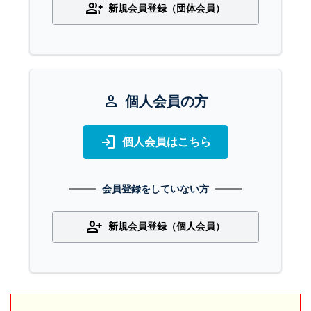
group_add
新規会員登録（団体会員）
person
個人会員の方
login
個人会員はこちら
会員登録をしていない方
person_add
新規会員登録（個人会員）