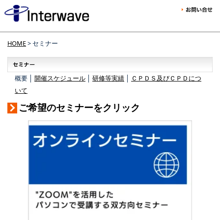
HOME
> セミナー
概要 │
開催スケジュール
│
研修等実績
│
ＣＰＤＳ及びＣＰＤにつ
いて
ご希望のセミナーをクリック