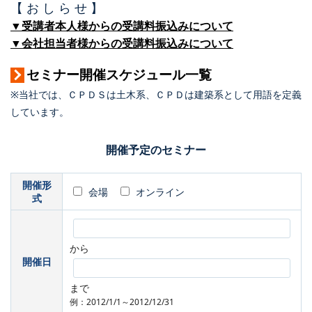
【 お し ら せ 】
▼受講者本人様からの受講料振込みについて
▼会社担当者様からの受講料振込みについて
セミナー開催スケジュール一覧
※当社では、ＣＰＤＳは土木系、ＣＰＤは建築系として用語を定義
しています。
開催予定のセミナー
開催形
会場
オンライン
式
から
開催日
まで
例：2012/1/1～2012/12/31