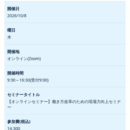
2026/10/8
木
オンライン(Zoom)
9:30～16:30(受付9:00)
【オンラインセミナー】働き方改革のための現場力向上セミナ
ー
14,300