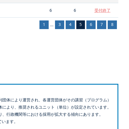
6
6
受付終了
1
3
4
5
6
7
8
...
利団体により運営され、各運営団体がその講習（プログラム）
体により、推奨されるユニット（単位）が設定されています。
り、行政機関等における採用が拡大する傾向にあります。
ています。