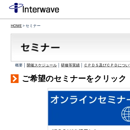
HOME
> セミナー
概要 │
開催スケジュール
│
研修等実績
│
ＣＰＤＳ及びＣＰＤについ
ご希望のセミナーをクリック