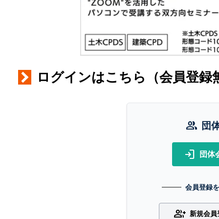
ログインはこちら（会員登録
group
団
login
団体
会員登録
group_add
新規会員