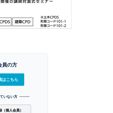
会員の方
員はこちら
ていない方
録（個人会員）