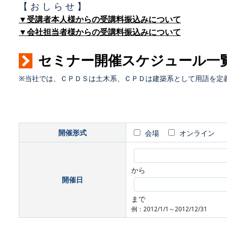
【 お し ら せ 】
▼受講者本人様からの受講料振込みについて
▼会社担当者様からの受講料振込みについて
セミナー開催スケジュール一
※当社では、ＣＰＤＳは土木系、ＣＰＤは建築系として用語を定
開催形式
会場
オンライン
から
開催日
まで
例：2012/1/1～2012/12/31