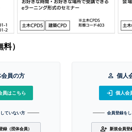
無料）
体会員の方
person
個人
login
会員はこちら
個人会
をしていない方
会員登録をし
person_add
登録（団体会員）
新規会員登