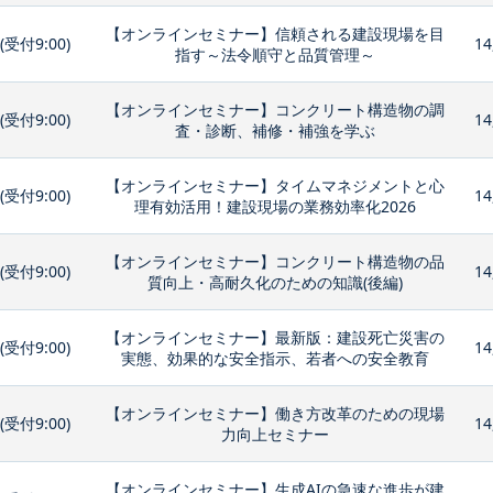
【オンラインセミナー】信頼される建設現場を目
0(受付9:00)
14
指す～法令順守と品質管理～
【オンラインセミナー】コンクリート構造物の調
0(受付9:00)
14
査・診断、補修・補強を学ぶ
【オンラインセミナー】タイムマネジメントと心
0(受付9:00)
14
理有効活用！建設現場の業務効率化2026
【オンラインセミナー】コンクリート構造物の品
0(受付9:00)
14
質向上・高耐久化のための知識(後編)
【オンラインセミナー】最新版：建設死亡災害の
0(受付9:00)
14
実態、効果的な安全指示、若者への安全教育
【オンラインセミナー】働き方改革のための現場
0(受付9:00)
14
力向上セミナー
【オンラインセミナー】生成AIの急速な進歩が建