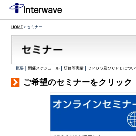
HOME
> セミナー
概要 │
開催スケジュール
│
研修等実績
│
ＣＰＤＳ及びＣＰＤについ
ご希望のセミナーをクリック