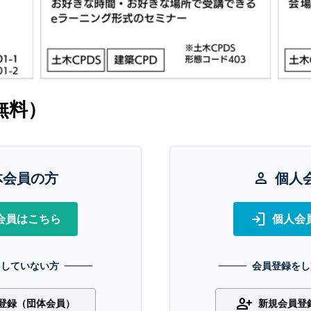
無料）
体会員の方
person
個人
login
会員はこちら
個人会
をしていない方
会員登録をし
person_add
登録（団体会員）
新規会員登