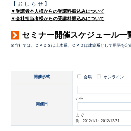
【 お し ら せ 】
▼受講者本人様からの受講料振込みについて
▼会社担当者様からの受講料振込みについて
セミナー開催スケジュール一
※当社では、ＣＰＤＳは土木系、ＣＰＤは建築系として用語を定
開催形式
会場
オンライン
から
開催日
まで
例：2012/1/1～2012/12/31