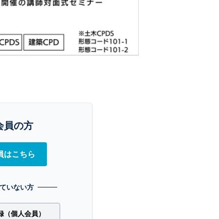
会員の方
員はこちら
ていない方
録（個人会員）