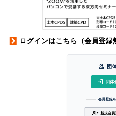
ログインはこちら（会員登録
group
団
login
団体
会員登録
group_add
新規会員