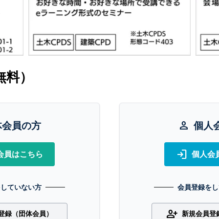
無料）
体会員の方
person
個人
login
会員はこちら
個人会
をしていない方
会員登録をし
person_add
登録（団体会員）
新規会員登