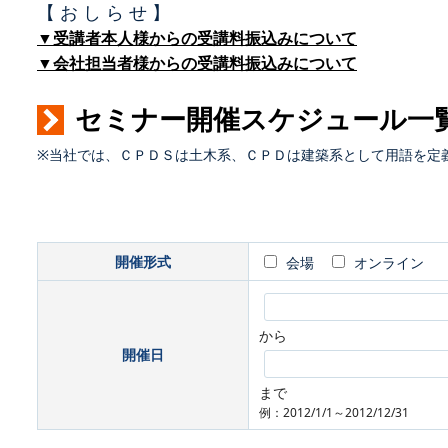
【 お し ら せ 】
▼受講者本人様からの受講料振込みについて
▼会社担当者様からの受講料振込みについて
セミナー開催スケジュール一
※当社では、ＣＰＤＳは土木系、ＣＰＤは建築系として用語を定
開催形式
会場
オンライン
から
開催日
まで
例：2012/1/1～2012/12/31