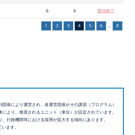
6
6
受付終了
1
2
3
4
5
6
8
...
利団体により運営され、各運営団体がその講習（プログラム）
体により、推奨されるユニット（単位）が設定されています。
り、行政機関等における採用が拡大する傾向にあります。
ています。