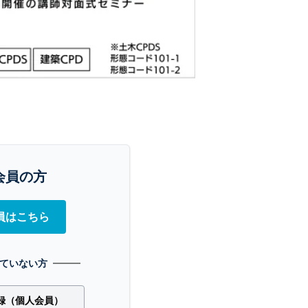
会員の方
員はこちら
ていない方
録（個人会員）