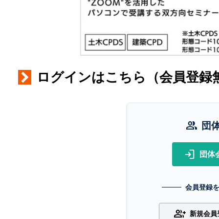
ログインはこちら（会員登録
group
団
login
団体
会員登録
group_add
新規会員