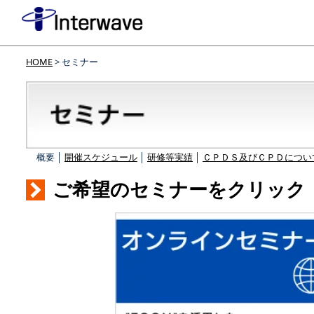
HOME
> セミナー
概要 │
開催スケジュール
│
研修等実績
│
ＣＰＤＳ及びＣＰＤについ
ご希望のセミナーをクリック