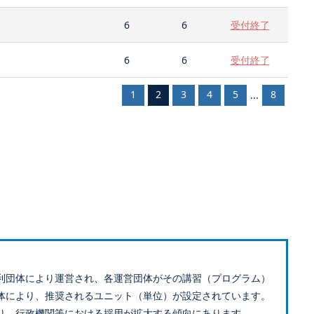
6
6
受付終了
6
6
受付終了
1
2
3
4
5
8
...
利団体により運営され、各運営団体がその講習（プログラム）
体により、推奨されるユニット（単位）が設定されています。
り、行政機関等における採用が拡大する傾向にあります。