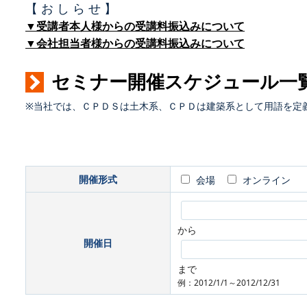
【 お し ら せ 】
▼受講者本人様からの受講料振込みについて
▼会社担当者様からの受講料振込みについて
セミナー開催スケジュール一
※当社では、ＣＰＤＳは土木系、ＣＰＤは建築系として用語を定
開催形式
会場
オンライン
から
開催日
まで
例：2012/1/1～2012/12/31