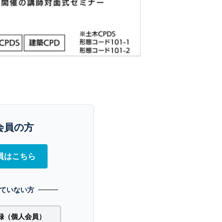
会員の方
員はこちら
ていない方
録（個人会員）