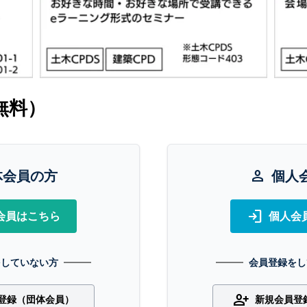
無料）
体会員の方
person
個人
login
会員はこちら
個人会
をしていない方
会員登録をし
person_add
登録（団体会員）
新規会員登