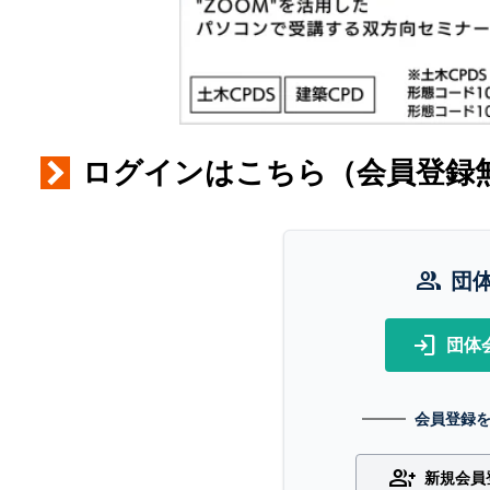
ログインはこちら（会員登録
group
団
login
団体
会員登録
group_add
新規会員