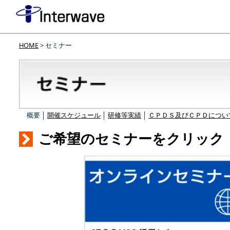
HOME
> セミナー
概要 │
開催スケジュール
│
研修等実績
│
ＣＰＤＳ及びＣＰＤについ
ご希望のセミナーをクリック