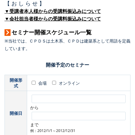
【 お し ら せ 】
▼受講者本人様からの受講料振込みについて
▼会社担当者様からの受講料振込みについて
セミナー開催スケジュール一覧
※当社では、ＣＰＤＳは土木系、ＣＰＤは建築系として用語を定義
しています。
開催予定のセミナー
開催形
会場
オンライン
式
から
開催日
まで
例：2012/1/1～2012/12/31