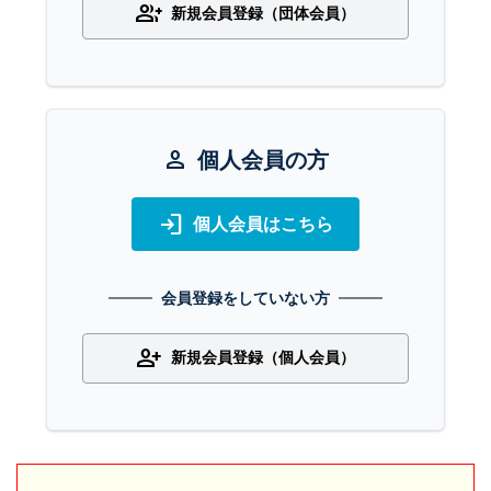
group_add
新規会員登録（団体会員）
person
個人会員の方
login
個人会員はこちら
会員登録をしていない方
person_add
新規会員登録（個人会員）