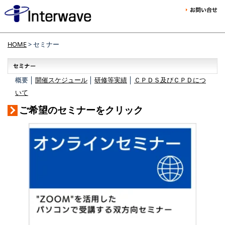
HOME
> セミナー
概要 │
開催スケジュール
│
研修等実績
│
ＣＰＤＳ及びＣＰＤにつ
いて
ご希望のセミナーをクリック