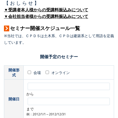
【 お し ら せ 】
▼受講者本人様からの受講料振込みについて
▼会社担当者様からの受講料振込みについて
セミナー開催スケジュール一覧
※当社では、ＣＰＤＳは土木系、ＣＰＤは建築系として用語を定義
しています。
開催予定のセミナー
開催形
会場
オンライン
式
から
開催日
まで
例：2012/1/1～2012/12/31