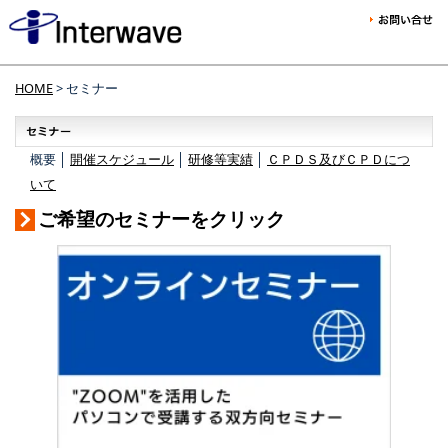
HOME
> セミナー
概要 │
開催スケジュール
│
研修等実績
│
ＣＰＤＳ及びＣＰＤにつ
いて
ご希望のセミナーをクリック