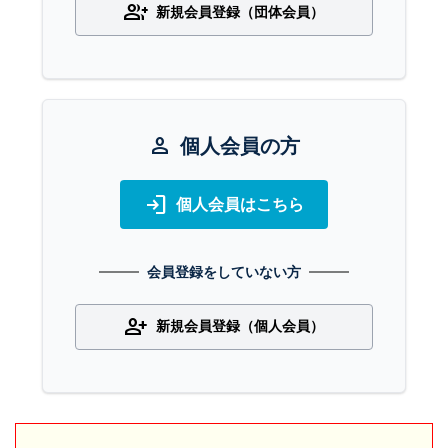
group_add
新規会員登録（団体会員）
person
個人会員の方
login
個人会員はこちら
会員登録をしていない方
person_add
新規会員登録（個人会員）