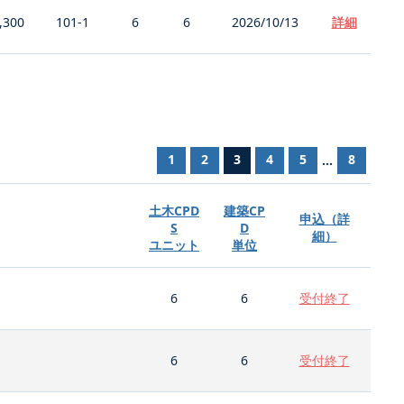
,300
101-1
6
6
2026/10/13
詳細
1
2
3
4
5
8
...
土木CPD
建築CP
申込（詳
S
D
細）
ユニット
単位
6
6
受付終了
6
6
受付終了