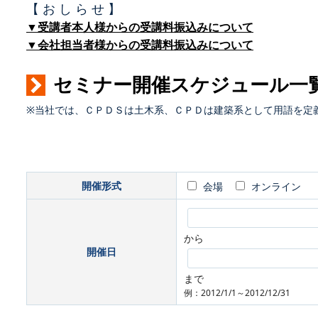
【 お し ら せ 】
▼受講者本人様からの受講料振込みについて
▼会社担当者様からの受講料振込みについて
セミナー開催スケジュール一
※当社では、ＣＰＤＳは土木系、ＣＰＤは建築系として用語を定
開催形式
会場
オンライン
から
開催日
まで
例：2012/1/1～2012/12/31