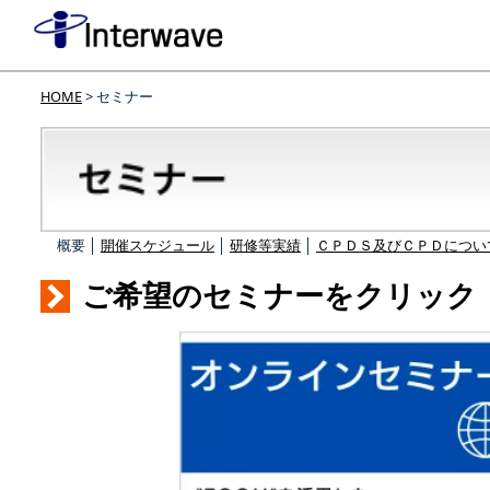
HOME
> セミナー
概要 │
開催スケジュール
│
研修等実績
│
ＣＰＤＳ及びＣＰＤについ
ご希望のセミナーをクリック