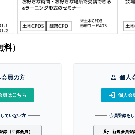
無料）
体会員の方
person
個人
login
会員はこちら
個人会
をしていない方
会員登録をし
person_add
登録（団体会員）
新規会員登