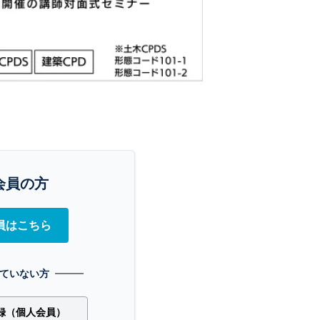
会員の方
員はこちら
ていない方
録（個人会員）