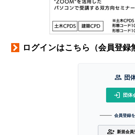
ログインはこちら（会員登録
group
団
login
団体
会員登録
group_add
新規会員